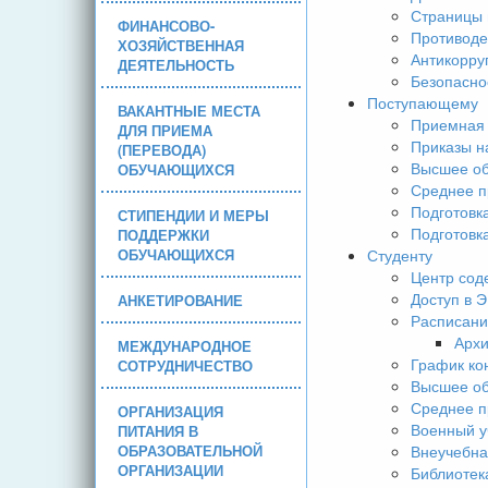
Страницы 
ФИНАНСОВО-
Противоде
ХОЗЯЙСТВЕННАЯ
Антикорру
ДЕЯТЕЛЬНОСТЬ
Безопасно
Поступающему
ВАКАНТНЫЕ МЕСТА
Приемная 
ДЛЯ ПРИЕМА
Приказы н
(ПЕРЕВОДА)
Высшее об
ОБУЧАЮЩИХСЯ
Среднее п
Подготовк
СТИПЕНДИИ И МЕРЫ
Подготовк
ПОДДЕРЖКИ
ОБУЧАЮЩИХСЯ
Студенту
Центр сод
Доступ в 
АНКЕТИРОВАНИЕ
Расписани
Арх
МЕЖДУНАРОДНОЕ
График ко
СОТРУДНИЧЕСТВО
Высшее об
Среднее п
ОРГАНИЗАЦИЯ
Военный у
ПИТАНИЯ В
ОБРАЗОВАТЕЛЬНОЙ
Внеучебна
ОРГАНИЗАЦИИ
Библиотек