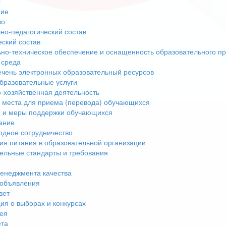
ы
ние
во
но-педагогический состав
еский состав
но-техническое обеспечение и оснащенность образовательного пр
 среда
чень электронных образовательный ресурсов
бразовательные услуги
-хозяйственная деятельность
 места для приема (перевода) обучающихся
 и меры поддержки обучающихся
ание
дное сотрудничество
ия питания в образовательной организации
ельные стандарты и требования
енеджмента качества
 объявления
вет
я о выборах и конкурсах
ея
ета