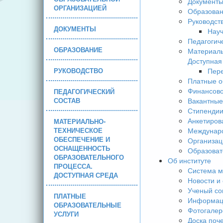
Документ
ОРГАНИЗАЦИЕЙ
Образова
Руководст
ДОКУМЕНТЫ
Науч
Педагогич
ОБРАЗОВАНИЕ
Материаль
Доступная
РУКОВОДСТВО
Пере
Платные о
Финансово
ПЕДАГОГИЧЕСКИЙ
СОСТАВ
Вакантные
Стипендии
Анкетиров
МАТЕРИАЛЬНО-
ТЕХНИЧЕСКОЕ
Междунаро
ОБЕСПЕЧЕНИЕ И
Организац
ОСНАЩЕННОСТЬ
Образоват
ОБРАЗОВАТЕЛЬНОГО
Об институте
ПРОЦЕССА.
Система м
ДОСТУПНАЯ СРЕДА
Новости и
Ученый со
ПЛАТНЫЕ
Информаци
ОБРАЗОВАТЕЛЬНЫЕ
Фотогалер
УСЛУГИ
Доска поч