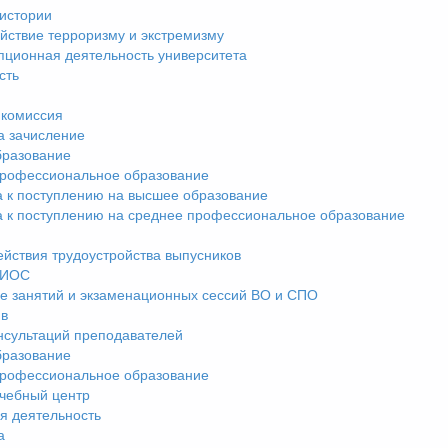
истории
йствие терроризму и экстремизму
пционная деятельность университета
сть
комиссия
а зачисление
разование
рофессиональное образование
а к поступлению на высшее образование
а к поступлению на среднее профессиональное образование
ействия трудоустройства выпусников
ЭИОС
е занятий и экзаменационных сессий ВО и СПО
ив
нсультаций преподавателей
разование
рофессиональное образование
чебный центр
я деятельность
а