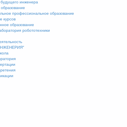
 будущего инженера
 образование
льное профессиональное образование
е курсов
нное образование
аборатория робототехники
еятельность
"ИНЖЕНЕРИЯ"
кола
оратория
ертации
бретения
ликации