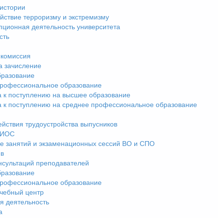
истории
йствие терроризму и экстремизму
пционная деятельность университета
сть
комиссия
а зачисление
разование
рофессиональное образование
а к поступлению на высшее образование
а к поступлению на среднее профессиональное образование
ействия трудоустройства выпусников
ЭИОС
е занятий и экзаменационных сессий ВО и СПО
ив
нсультаций преподавателей
разование
рофессиональное образование
чебный центр
я деятельность
а