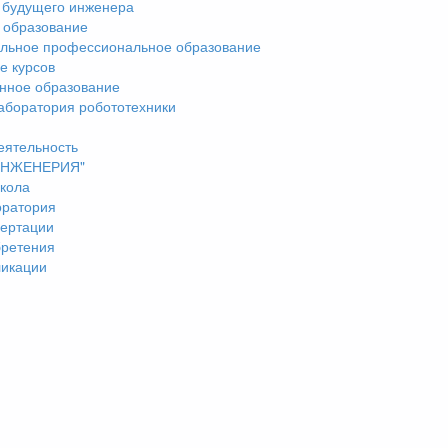
 будущего инженера
 образование
льное профессиональное образование
е курсов
нное образование
аборатория робототехники
еятельность
"ИНЖЕНЕРИЯ"
кола
оратория
ертации
бретения
ликации