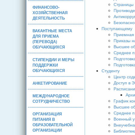
Страницы 
ФИНАНСОВО-
Противоде
ХОЗЯЙСТВЕННАЯ
Антикорру
ДЕЯТЕЛЬНОСТЬ
Безопасно
Поступающему
ВАКАНТНЫЕ МЕСТА
Приемная 
ДЛЯ ПРИЕМА
Приказы н
(ПЕРЕВОДА)
Высшее об
ОБУЧАЮЩИХСЯ
Среднее п
Подготовк
СТИПЕНДИИ И МЕРЫ
Подготовк
ПОДДЕРЖКИ
ОБУЧАЮЩИХСЯ
Студенту
Центр сод
Доступ в 
АНКЕТИРОВАНИЕ
Расписани
Арх
МЕЖДУНАРОДНОЕ
График ко
СОТРУДНИЧЕСТВО
Высшее об
Среднее п
ОРГАНИЗАЦИЯ
Военный у
ПИТАНИЯ В
ОБРАЗОВАТЕЛЬНОЙ
Внеучебна
ОРГАНИЗАЦИИ
Библиотек