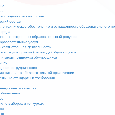
ы
ние
во
но-педагогический состав
еский состав
но-техническое обеспечение и оснащенность образовательного пр
 среда
чень электронных образовательный ресурсов
бразовательные услуги
-хозяйственная деятельность
 места для приема (перевода) обучающихся
 и меры поддержки обучающихся
ание
дное сотрудничество
ия питания в образовательной организации
ельные стандарты и требования
енеджмента качества
 объявления
вет
я о выборах и конкурсах
ея
ета