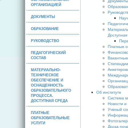
Документ
ОРГАНИЗАЦИЕЙ
Образова
Руководст
ДОКУМЕНТЫ
Науч
Педагогич
ОБРАЗОВАНИЕ
Материаль
Доступная
РУКОВОДСТВО
Пере
Платные о
Финансово
ПЕДАГОГИЧЕСКИЙ
СОСТАВ
Вакантные
Стипендии
Анкетиров
МАТЕРИАЛЬНО-
ТЕХНИЧЕСКОЕ
Междунаро
ОБЕСПЕЧЕНИЕ И
Организац
ОСНАЩЕННОСТЬ
Образоват
ОБРАЗОВАТЕЛЬНОГО
Об институте
ПРОЦЕССА.
Система м
ДОСТУПНАЯ СРЕДА
Новости и
Ученый со
ПЛАТНЫЕ
Информаци
ОБРАЗОВАТЕЛЬНЫЕ
Фотогалер
УСЛУГИ
Доска поч