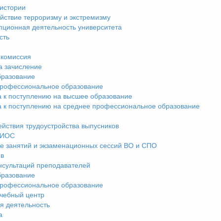
истории
йствие терроризму и экстремизму
пционная деятельность университета
сть
комиссия
а зачисление
разование
рофессиональное образование
а к поступлению на высшее образование
а к поступлению на среднее профессиональное образование
ействия трудоустройства выпусников
ЭИОС
е занятий и экзаменационных сессий ВО и СПО
ив
нсультаций преподавателей
разование
рофессиональное образование
чебный центр
я деятельность
а