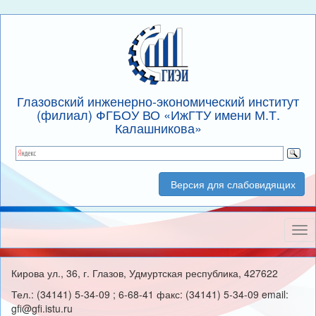
Глазовский инженерно-экономический институт
(филиал) ФГБОУ ВО «ИжГТУ имени М.Т.
Калашникова»
Версия для слабовидящих
Нав
Кирова ул., 36, г. Глазов, Удмуртская республика, 427622
Тел.: (34141) 5-34-09 ; 6-68-41 факс: (34141) 5-34-09 email:
gfi@gfi.istu.ru