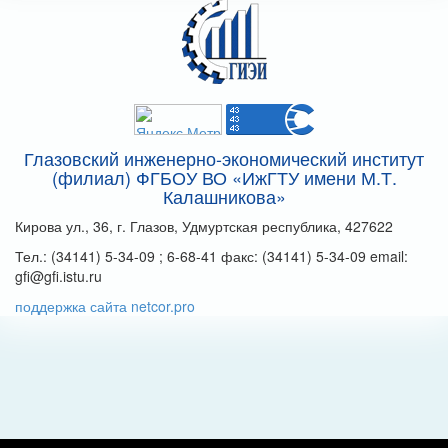
Глазовский инженерно-экономический институт
(филиал) ФГБОУ ВО «ИжГТУ имени М.Т.
Калашникова»
Кирова ул., 36, г. Глазов, Удмуртская республика, 427622
Тел.: (34141) 5-34-09 ; 6-68-41 факс: (34141) 5-34-09 email:
gfi@gfi.istu.ru
поддержка сайта netcor.pro