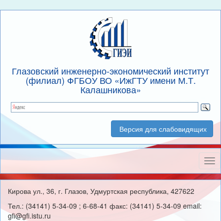
Глазовский инженерно-экономический институт
(филиал) ФГБОУ ВО «ИжГТУ имени М.Т.
Калашникова»
Версия для слабовидящих
Нав
Кирова ул., 36, г. Глазов, Удмуртская республика, 427622
Тел.: (34141) 5-34-09 ; 6-68-41 факс: (34141) 5-34-09 email:
gfi@gfi.istu.ru