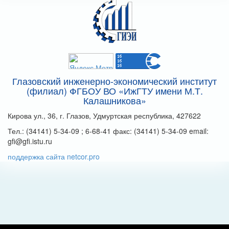
Глазовский инженерно-экономический институт
(филиал) ФГБОУ ВО «ИжГТУ имени М.Т.
Калашникова»
Кирова ул., 36, г. Глазов, Удмуртская республика, 427622
Тел.: (34141) 5-34-09 ; 6-68-41 факс: (34141) 5-34-09 email:
gfi@gfi.istu.ru
поддержка сайта netcor.pro