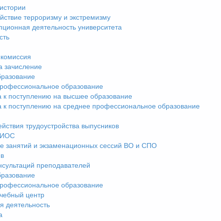
истории
йствие терроризму и экстремизму
пционная деятельность университета
сть
комиссия
а зачисление
разование
рофессиональное образование
а к поступлению на высшее образование
а к поступлению на среднее профессиональное образование
ействия трудоустройства выпусников
ЭИОС
е занятий и экзаменационных сессий ВО и СПО
ив
нсультаций преподавателей
разование
рофессиональное образование
чебный центр
я деятельность
а