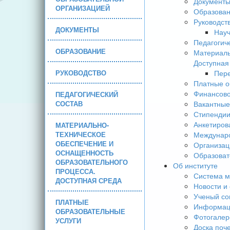
Документ
ОРГАНИЗАЦИЕЙ
Образова
Руководст
ДОКУМЕНТЫ
Науч
Педагогич
ОБРАЗОВАНИЕ
Материаль
Доступная
РУКОВОДСТВО
Пере
Платные о
Финансово
ПЕДАГОГИЧЕСКИЙ
СОСТАВ
Вакантные
Стипендии
Анкетиров
МАТЕРИАЛЬНО-
ТЕХНИЧЕСКОЕ
Междунаро
ОБЕСПЕЧЕНИЕ И
Организац
ОСНАЩЕННОСТЬ
Образоват
ОБРАЗОВАТЕЛЬНОГО
Об институте
ПРОЦЕССА.
Система м
ДОСТУПНАЯ СРЕДА
Новости и
Ученый со
ПЛАТНЫЕ
Информаци
ОБРАЗОВАТЕЛЬНЫЕ
Фотогалер
УСЛУГИ
Доска поч