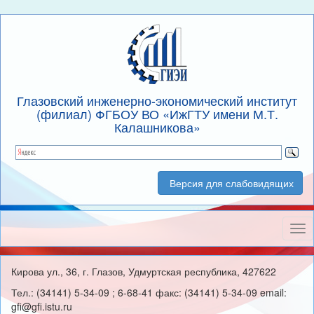
Глазовский инженерно-экономический институт
(филиал) ФГБОУ ВО «ИжГТУ имени М.Т.
Калашникова»
Версия для слабовидящих
Нав
Кирова ул., 36, г. Глазов, Удмуртская республика, 427622
Тел.: (34141) 5-34-09 ; 6-68-41 факс: (34141) 5-34-09 email:
gfi@gfi.istu.ru