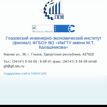
Глазовский инженерно-экономический институт
(филиал) ФГБОУ ВО «ИжГТУ имени М.Т.
Калашникова»
Кирова ул., 36, г. Глазов, Удмуртская республика, 427622
Тел.: (34141) 5-34-09 ; 6-68-41 факс: (34141) 5-34-09 email:
gfi@gfi.istu.ru
поддержка сайта netcor.pro