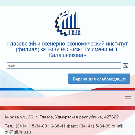
Глазовский инженерно-экономический институт
(филиал) ФГБОУ ВО «ИжГТУ имени М.Т.
Калашникова»
Версия для слабовидящих
Нав
Кирова ул., 36, г. Глазов, Удмуртская республика, 427622
Тел.: (34141) 5-34-09 ; 6-68-41 факс: (34141) 5-34-09 email:
gfi@gfi.istu.ru