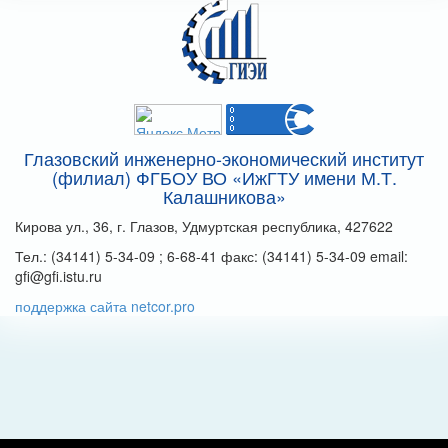
Глазовский инженерно-экономический институт
(филиал) ФГБОУ ВО «ИжГТУ имени М.Т.
Калашникова»
Кирова ул., 36, г. Глазов, Удмуртская республика, 427622
Тел.: (34141) 5-34-09 ; 6-68-41 факс: (34141) 5-34-09 email:
gfi@gfi.istu.ru
поддержка сайта netcor.pro