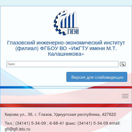
Глазовский инженерно-экономический институт
(филиал) ФГБОУ ВО «ИжГТУ имени М.Т.
Калашникова»
Версия для слабовидящих
Нав
Кирова ул., 36, г. Глазов, Удмуртская республика, 427622
Тел.: (34141) 5-34-09 ; 6-68-41 факс: (34141) 5-34-09 email:
gfi@gfi.istu.ru