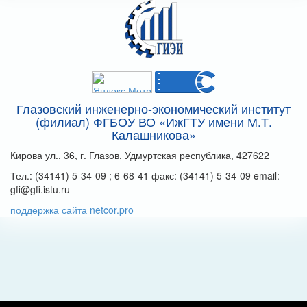
Глазовский инженерно-экономический институт
(филиал) ФГБОУ ВО «ИжГТУ имени М.Т.
Калашникова»
Кирова ул., 36, г. Глазов, Удмуртская республика, 427622
Тел.: (34141) 5-34-09 ; 6-68-41 факс: (34141) 5-34-09 email:
gfi@gfi.istu.ru
поддержка сайта netcor.pro