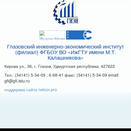
Глазовский инженерно-экономический институт
(филиал) ФГБОУ ВО «ИжГТУ имени М.Т.
Калашникова»
Кирова ул., 36, г. Глазов, Удмуртская республика, 427622
Тел.: (34141) 5-34-09 ; 6-68-41 факс: (34141) 5-34-09 email:
gfi@gfi.istu.ru
поддержка сайта netcor.pro