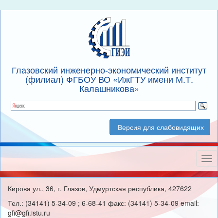
Глазовский инженерно-экономический институт
(филиал) ФГБОУ ВО «ИжГТУ имени М.Т.
Калашникова»
Версия для слабовидящих
Нав
Кирова ул., 36, г. Глазов, Удмуртская республика, 427622
Тел.: (34141) 5-34-09 ; 6-68-41 факс: (34141) 5-34-09 email:
gfi@gfi.istu.ru