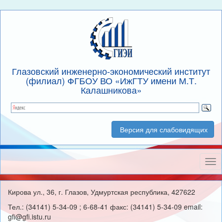
Глазовский инженерно-экономический институт
(филиал) ФГБОУ ВО «ИжГТУ имени М.Т.
Калашникова»
Версия для слабовидящих
Нав
Кирова ул., 36, г. Глазов, Удмуртская республика, 427622
Тел.: (34141) 5-34-09 ; 6-68-41 факс: (34141) 5-34-09 email:
gfi@gfi.istu.ru