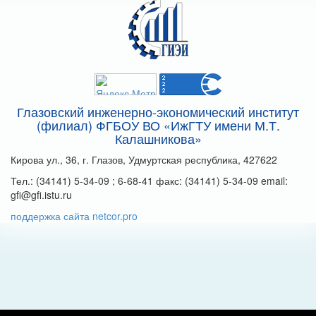
Глазовский инженерно-экономический институт
(филиал) ФГБОУ ВО «ИжГТУ имени М.Т.
Калашникова»
Кирова ул., 36, г. Глазов, Удмуртская республика, 427622
Тел.: (34141) 5-34-09 ; 6-68-41 факс: (34141) 5-34-09 email:
gfi@gfi.istu.ru
поддержка сайта netcor.pro