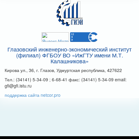
Глазовский инженерно-экономический институт
(филиал) ФГБОУ ВО «ИжГТУ имени М.Т.
Калашникова»
Кирова ул., 36, г. Глазов, Удмуртская республика, 427622
Тел.: (34141) 5-34-09 ; 6-68-41 факс: (34141) 5-34-09 email:
gfi@gfi.istu.ru
поддержка сайта netcor.pro