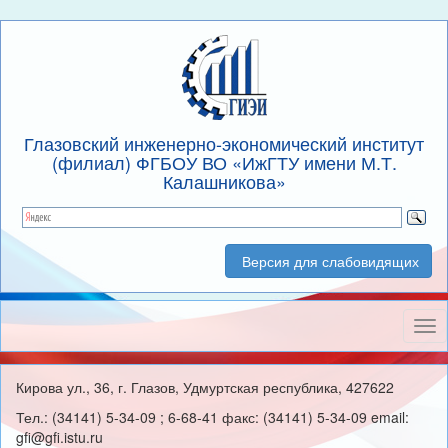
Глазовский инженерно-экономический институт
(филиал) ФГБОУ ВО «ИжГТУ имени М.Т.
Калашникова»
Версия для слабовидящих
Нав
Кирова ул., 36, г. Глазов, Удмуртская республика, 427622
Тел.: (34141) 5-34-09 ; 6-68-41 факс: (34141) 5-34-09 email:
gfi@gfi.istu.ru