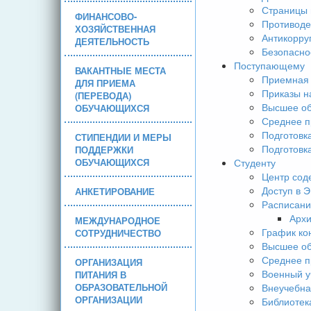
Страницы 
ФИНАНСОВО-
Противоде
ХОЗЯЙСТВЕННАЯ
Антикорру
ДЕЯТЕЛЬНОСТЬ
Безопасно
Поступающему
ВАКАНТНЫЕ МЕСТА
Приемная 
ДЛЯ ПРИЕМА
Приказы н
(ПЕРЕВОДА)
Высшее об
ОБУЧАЮЩИХСЯ
Среднее п
Подготовк
СТИПЕНДИИ И МЕРЫ
Подготовк
ПОДДЕРЖКИ
ОБУЧАЮЩИХСЯ
Студенту
Центр сод
Доступ в 
АНКЕТИРОВАНИЕ
Расписани
Арх
МЕЖДУНАРОДНОЕ
График ко
СОТРУДНИЧЕСТВО
Высшее об
Среднее п
ОРГАНИЗАЦИЯ
Военный у
ПИТАНИЯ В
ОБРАЗОВАТЕЛЬНОЙ
Внеучебна
ОРГАНИЗАЦИИ
Библиотек