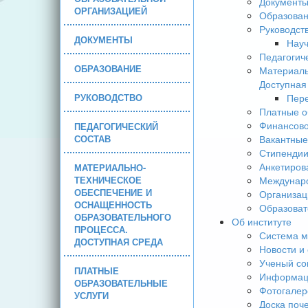
Документ
ОРГАНИЗАЦИЕЙ
Образова
Руководст
ДОКУМЕНТЫ
Науч
Педагогич
ОБРАЗОВАНИЕ
Материаль
Доступная
РУКОВОДСТВО
Пере
Платные о
Финансово
ПЕДАГОГИЧЕСКИЙ
СОСТАВ
Вакантные
Стипендии
Анкетиров
МАТЕРИАЛЬНО-
ТЕХНИЧЕСКОЕ
Междунаро
ОБЕСПЕЧЕНИЕ И
Организац
ОСНАЩЕННОСТЬ
Образоват
ОБРАЗОВАТЕЛЬНОГО
Об институте
ПРОЦЕССА.
Система м
ДОСТУПНАЯ СРЕДА
Новости и
Ученый со
ПЛАТНЫЕ
Информаци
ОБРАЗОВАТЕЛЬНЫЕ
Фотогалер
УСЛУГИ
Доска поч