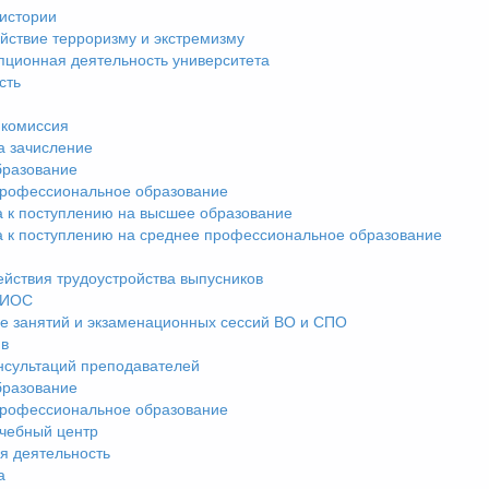
истории
йствие терроризму и экстремизму
пционная деятельность университета
сть
комиссия
а зачисление
разование
рофессиональное образование
а к поступлению на высшее образование
а к поступлению на среднее профессиональное образование
ействия трудоустройства выпусников
ЭИОС
е занятий и экзаменационных сессий ВО и СПО
ив
нсультаций преподавателей
разование
рофессиональное образование
чебный центр
я деятельность
а