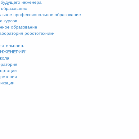
 будущего инженера
 образование
льное профессиональное образование
е курсов
нное образование
аборатория робототехники
еятельность
"ИНЖЕНЕРИЯ"
кола
оратория
ертации
бретения
ликации