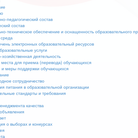
ы
ние
во
но-педагогический состав
еский состав
но-техническое обеспечение и оснащенность образовательного пр
 среда
чень электронных образовательный ресурсов
бразовательные услуги
-хозяйственная деятельность
 места для приема (перевода) обучающихся
 и меры поддержки обучающихся
ание
дное сотрудничество
ия питания в образовательной организации
ельные стандарты и требования
енеджмента качества
 объявления
вет
я о выборах и конкурсах
ея
ета