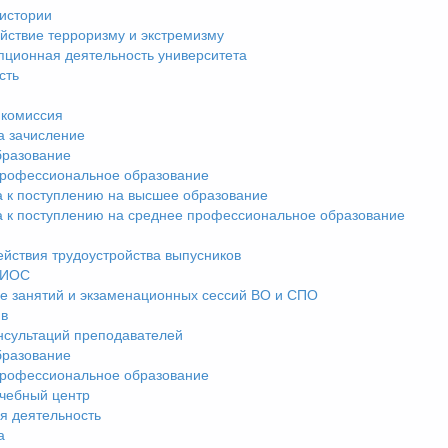
истории
йствие терроризму и экстремизму
пционная деятельность университета
сть
комиссия
а зачисление
разование
рофессиональное образование
а к поступлению на высшее образование
а к поступлению на среднее профессиональное образование
ействия трудоустройства выпусников
ЭИОС
е занятий и экзаменационных сессий ВО и СПО
ив
нсультаций преподавателей
разование
рофессиональное образование
чебный центр
я деятельность
а