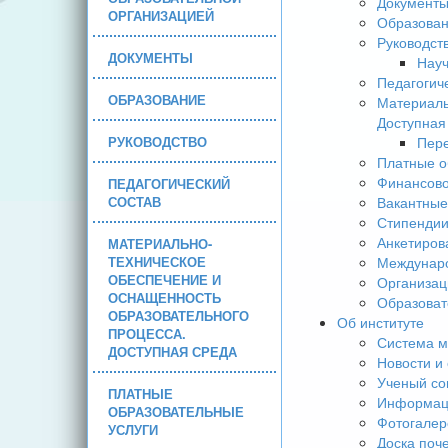
Документ
ОРГАНИЗАЦИЕЙ
Образова
Руководст
ДОКУМЕНТЫ
Науч
Педагогич
ОБРАЗОВАНИЕ
Материаль
Доступная
РУКОВОДСТВО
Пере
Платные о
Финансово
ПЕДАГОГИЧЕСКИЙ
СОСТАВ
Вакантные
Стипендии
Анкетиров
МАТЕРИАЛЬНО-
ТЕХНИЧЕСКОЕ
Междунаро
ОБЕСПЕЧЕНИЕ И
Организац
ОСНАЩЕННОСТЬ
Образоват
ОБРАЗОВАТЕЛЬНОГО
Об институте
ПРОЦЕССА.
Система м
ДОСТУПНАЯ СРЕДА
Новости и
Ученый со
ПЛАТНЫЕ
Информаци
ОБРАЗОВАТЕЛЬНЫЕ
Фотогалер
УСЛУГИ
Доска поч