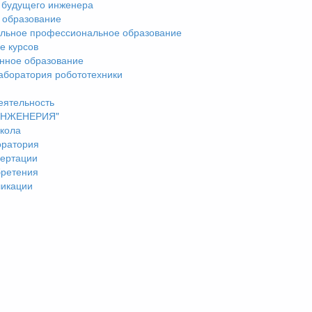
 будущего инженера
 образование
льное профессиональное образование
е курсов
нное образование
аборатория робототехники
еятельность
"ИНЖЕНЕРИЯ"
кола
оратория
ертации
бретения
ликации