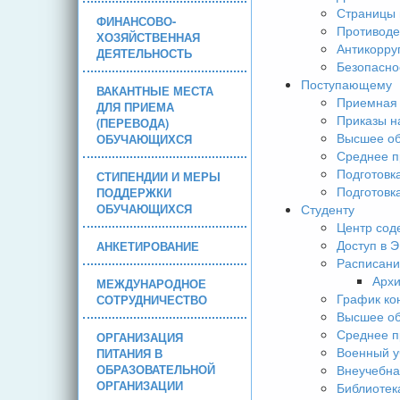
Страницы 
ФИНАНСОВО-
Противоде
ХОЗЯЙСТВЕННАЯ
Антикорру
ДЕЯТЕЛЬНОСТЬ
Безопасно
Поступающему
ВАКАНТНЫЕ МЕСТА
Приемная 
ДЛЯ ПРИЕМА
Приказы н
(ПЕРЕВОДА)
Высшее об
ОБУЧАЮЩИХСЯ
Среднее п
Подготовк
СТИПЕНДИИ И МЕРЫ
Подготовк
ПОДДЕРЖКИ
ОБУЧАЮЩИХСЯ
Студенту
Центр сод
Доступ в 
АНКЕТИРОВАНИЕ
Расписани
Арх
МЕЖДУНАРОДНОЕ
График ко
СОТРУДНИЧЕСТВО
Высшее об
Среднее п
ОРГАНИЗАЦИЯ
Военный у
ПИТАНИЯ В
ОБРАЗОВАТЕЛЬНОЙ
Внеучебна
ОРГАНИЗАЦИИ
Библиотек