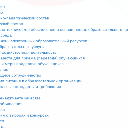
ы
ние
во
но-педагогический состав
еский состав
но-техническое обеспечение и оснащенность образовательного пр
 среда
чень электронных образовательный ресурсов
бразовательные услуги
-хозяйственная деятельность
 места для приема (перевода) обучающихся
 и меры поддержки обучающихся
ание
дное сотрудничество
ия питания в образовательной организации
ельные стандарты и требования
енеджмента качества
 объявления
вет
я о выборах и конкурсах
ея
ета