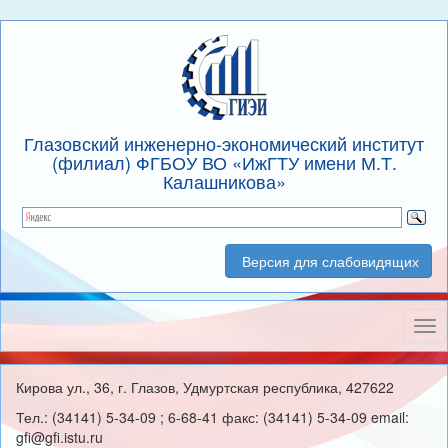
Глазовский инженерно-экономический институт
(филиал) ФГБОУ ВО «ИжГТУ имени М.Т.
Калашникова»
Версия для слабовидящих
Нав
Кирова ул., 36, г. Глазов, Удмуртская республика, 427622
Тел.: (34141) 5-34-09 ; 6-68-41 факс: (34141) 5-34-09 email:
gfi@gfi.istu.ru