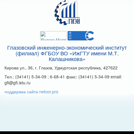
Глазовский инженерно-экономический институт
(филиал) ФГБОУ ВО «ИжГТУ имени М.Т.
Калашникова»
Кирова ул., 36, г. Глазов, Удмуртская республика, 427622
Тел.: (34141) 5-34-09 ; 6-68-41 факс: (34141) 5-34-09 email:
gfi@gfi.istu.ru
поддержка сайта netcor.pro