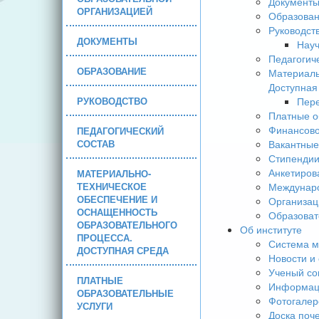
Документ
ОРГАНИЗАЦИЕЙ
Образова
Руководст
ДОКУМЕНТЫ
Науч
Педагогич
ОБРАЗОВАНИЕ
Материаль
Доступная
РУКОВОДСТВО
Пере
Платные о
Финансово
ПЕДАГОГИЧЕСКИЙ
СОСТАВ
Вакантные
Стипендии
Анкетиров
МАТЕРИАЛЬНО-
ТЕХНИЧЕСКОЕ
Междунаро
ОБЕСПЕЧЕНИЕ И
Организац
ОСНАЩЕННОСТЬ
Образоват
ОБРАЗОВАТЕЛЬНОГО
Об институте
ПРОЦЕССА.
Система м
ДОСТУПНАЯ СРЕДА
Новости и
Ученый со
ПЛАТНЫЕ
Информаци
ОБРАЗОВАТЕЛЬНЫЕ
Фотогалер
УСЛУГИ
Доска поч