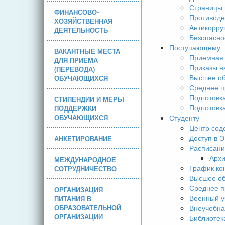
Страницы 
ФИНАНСОВО-
Противоде
ХОЗЯЙСТВЕННАЯ
Антикорру
ДЕЯТЕЛЬНОСТЬ
Безопасно
Поступающему
ВАКАНТНЫЕ МЕСТА
Приемная 
ДЛЯ ПРИЕМА
Приказы н
(ПЕРЕВОДА)
Высшее об
ОБУЧАЮЩИХСЯ
Среднее п
Подготовк
СТИПЕНДИИ И МЕРЫ
Подготовк
ПОДДЕРЖКИ
ОБУЧАЮЩИХСЯ
Студенту
Центр сод
Доступ в 
АНКЕТИРОВАНИЕ
Расписани
Арх
МЕЖДУНАРОДНОЕ
График ко
СОТРУДНИЧЕСТВО
Высшее об
Среднее п
ОРГАНИЗАЦИЯ
Военный у
ПИТАНИЯ В
ОБРАЗОВАТЕЛЬНОЙ
Внеучебна
ОРГАНИЗАЦИИ
Библиотек