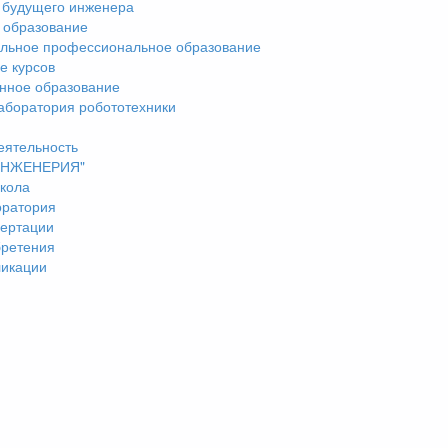
 будущего инженера
 образование
льное профессиональное образование
е курсов
нное образование
аборатория робототехники
еятельность
"ИНЖЕНЕРИЯ"
кола
оратория
ертации
бретения
ликации