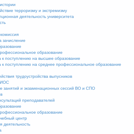
истории
йствие терроризму и экстремизму
пционная деятельность университета
сть
комиссия
а зачисление
разование
рофессиональное образование
а к поступлению на высшее образование
а к поступлению на среднее профессиональное образование
ействия трудоустройства выпусников
ЭИОС
е занятий и экзаменационных сессий ВО и СПО
ив
нсультаций преподавателей
разование
рофессиональное образование
чебный центр
я деятельность
а