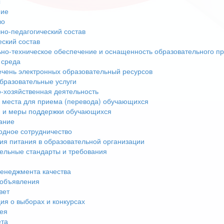
ы
ние
во
но-педагогический состав
еский состав
но-техническое обеспечение и оснащенность образовательного пр
 среда
чень электронных образовательный ресурсов
бразовательные услуги
-хозяйственная деятельность
 места для приема (перевода) обучающихся
 и меры поддержки обучающихся
ание
дное сотрудничество
ия питания в образовательной организации
ельные стандарты и требования
енеджмента качества
 объявления
вет
я о выборах и конкурсах
ея
ета