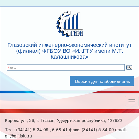
Глазовский инженерно-экономический институт
(филиал) ФГБОУ ВО «ИжГТУ имени М.Т.
Калашникова»
Версия для слабовидящих
Нав
Кирова ул., 36, г. Глазов, Удмуртская республика, 427622
Тел.: (34141) 5-34-09 ; 6-68-41 факс: (34141) 5-34-09 email:
gfi@gfi.istu.ru