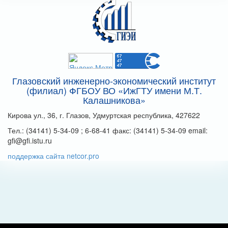
Глазовский инженерно-экономический институт
(филиал) ФГБОУ ВО «ИжГТУ имени М.Т.
Калашникова»
Кирова ул., 36, г. Глазов, Удмуртская республика, 427622
Тел.: (34141) 5-34-09 ; 6-68-41 факс: (34141) 5-34-09 email:
gfi@gfi.istu.ru
поддержка сайта netcor.pro