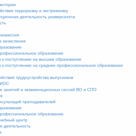
истории
йствие терроризму и экстремизму
пционная деятельность университета
сть
комиссия
а зачисление
разование
рофессиональное образование
а к поступлению на высшее образование
а к поступлению на среднее профессиональное образование
ействия трудоустройства выпусников
ЭИОС
е занятий и экзаменационных сессий ВО и СПО
ив
нсультаций преподавателей
разование
рофессиональное образование
чебный центр
я деятельность
а