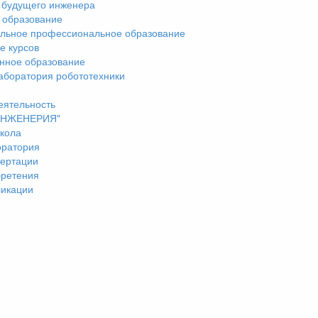
 будущего инженера
 образование
льное профессиональное образование
е курсов
нное образование
аборатория робототехники
еятельность
"ИНЖЕНЕРИЯ"
кола
оратория
ертации
бретения
ликации