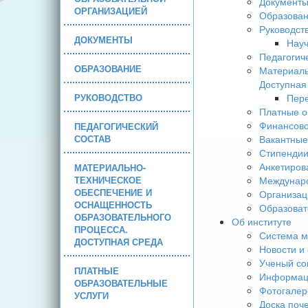
Документ
ОРГАНИЗАЦИЕЙ
Образова
Руководст
ДОКУМЕНТЫ
Науч
Педагогич
ОБРАЗОВАНИЕ
Материаль
Доступная
РУКОВОДСТВО
Пере
Платные о
Финансово
ПЕДАГОГИЧЕСКИЙ
СОСТАВ
Вакантные
Стипендии
Анкетиров
МАТЕРИАЛЬНО-
ТЕХНИЧЕСКОЕ
Междунаро
ОБЕСПЕЧЕНИЕ И
Организац
ОСНАЩЕННОСТЬ
Образоват
ОБРАЗОВАТЕЛЬНОГО
Об институте
ПРОЦЕССА.
Система м
ДОСТУПНАЯ СРЕДА
Новости и
Ученый со
ПЛАТНЫЕ
Информаци
ОБРАЗОВАТЕЛЬНЫЕ
Фотогалер
УСЛУГИ
Доска поч