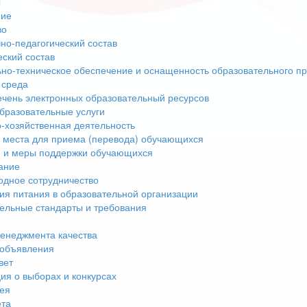
ы
ние
во
но-педагогический состав
еский состав
но-техническое обеспечение и оснащенность образовательного пр
 среда
чень электронных образовательный ресурсов
бразовательные услуги
-хозяйственная деятельность
 места для приема (перевода) обучающихся
 и меры поддержки обучающихся
ание
дное сотрудничество
ия питания в образовательной организации
ельные стандарты и требования
енеджмента качества
 объявления
вет
я о выборах и конкурсах
ея
ета