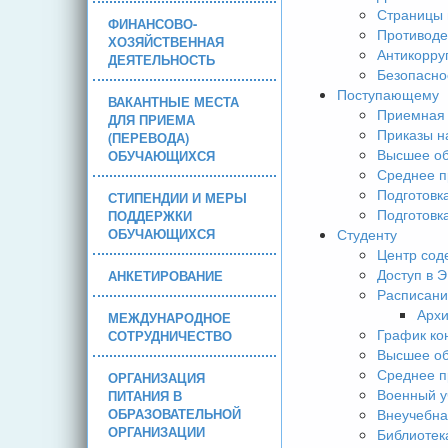
Страницы 
ФИНАНСОВО-
Противоде
ХОЗЯЙСТВЕННАЯ
Антикорру
ДЕЯТЕЛЬНОСТЬ
Безопасно
Поступающему
ВАКАНТНЫЕ МЕСТА
Приемная 
ДЛЯ ПРИЕМА
Приказы н
(ПЕРЕВОДА)
Высшее об
ОБУЧАЮЩИХСЯ
Среднее п
Подготовк
СТИПЕНДИИ И МЕРЫ
Подготовк
ПОДДЕРЖКИ
ОБУЧАЮЩИХСЯ
Студенту
Центр сод
Доступ в 
АНКЕТИРОВАНИЕ
Расписани
Арх
МЕЖДУНАРОДНОЕ
График ко
СОТРУДНИЧЕСТВО
Высшее об
Среднее п
ОРГАНИЗАЦИЯ
Военный у
ПИТАНИЯ В
ОБРАЗОВАТЕЛЬНОЙ
Внеучебна
ОРГАНИЗАЦИИ
Библиотек