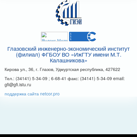
Глазовский инженерно-экономический институт
(филиал) ФГБОУ ВО «ИжГТУ имени М.Т.
Калашникова»
Кирова ул., 36, г. Глазов, Удмуртская республика, 427622
Тел.: (34141) 5-34-09 ; 6-68-41 факс: (34141) 5-34-09 email:
gfi@gfi.istu.ru
поддержка сайта netcor.pro