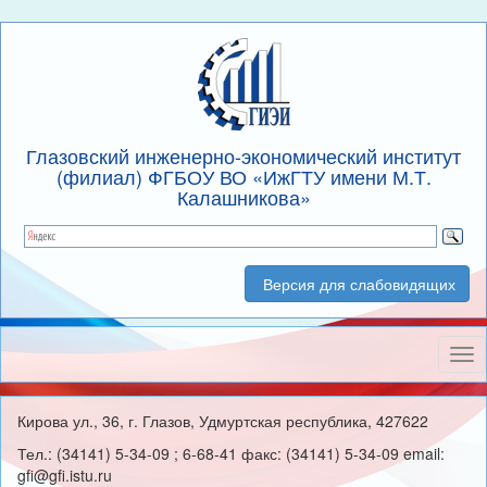
Глазовский инженерно-экономический институт
(филиал) ФГБОУ ВО «ИжГТУ имени М.Т.
Калашникова»
Версия для слабовидящих
Нав
Кирова ул., 36, г. Глазов, Удмуртская республика, 427622
Тел.: (34141) 5-34-09 ; 6-68-41 факс: (34141) 5-34-09 email:
gfi@gfi.istu.ru