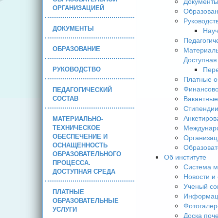
Документ
ОРГАНИЗАЦИЕЙ
Образова
Руководст
ДОКУМЕНТЫ
Науч
Педагогич
ОБРАЗОВАНИЕ
Материаль
Доступная
РУКОВОДСТВО
Пере
Платные о
Финансово
ПЕДАГОГИЧЕСКИЙ
СОСТАВ
Вакантные
Стипендии
Анкетиров
МАТЕРИАЛЬНО-
ТЕХНИЧЕСКОЕ
Междунаро
ОБЕСПЕЧЕНИЕ И
Организац
ОСНАЩЕННОСТЬ
Образоват
ОБРАЗОВАТЕЛЬНОГО
Об институте
ПРОЦЕССА.
Система м
ДОСТУПНАЯ СРЕДА
Новости и
Ученый со
ПЛАТНЫЕ
Информаци
ОБРАЗОВАТЕЛЬНЫЕ
Фотогалер
УСЛУГИ
Доска поч