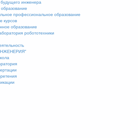
 будущего инженера
 образование
льное профессиональное образование
е курсов
нное образование
аборатория робототехники
еятельность
"ИНЖЕНЕРИЯ"
кола
оратория
ертации
бретения
ликации