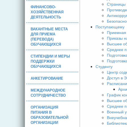
Страницы 
ФИНАНСОВО-
Противоде
ХОЗЯЙСТВЕННАЯ
Антикорру
ДЕЯТЕЛЬНОСТЬ
Безопасно
Поступающему
ВАКАНТНЫЕ МЕСТА
Приемная 
ДЛЯ ПРИЕМА
Приказы н
(ПЕРЕВОДА)
Высшее об
ОБУЧАЮЩИХСЯ
Среднее п
Подготовк
СТИПЕНДИИ И МЕРЫ
Подготовк
ПОДДЕРЖКИ
ОБУЧАЮЩИХСЯ
Студенту
Центр сод
Доступ в 
АНКЕТИРОВАНИЕ
Расписани
Арх
МЕЖДУНАРОДНОЕ
График ко
СОТРУДНИЧЕСТВО
Высшее об
Среднее п
ОРГАНИЗАЦИЯ
Военный у
ПИТАНИЯ В
ОБРАЗОВАТЕЛЬНОЙ
Внеучебна
ОРГАНИЗАЦИИ
Библиотек