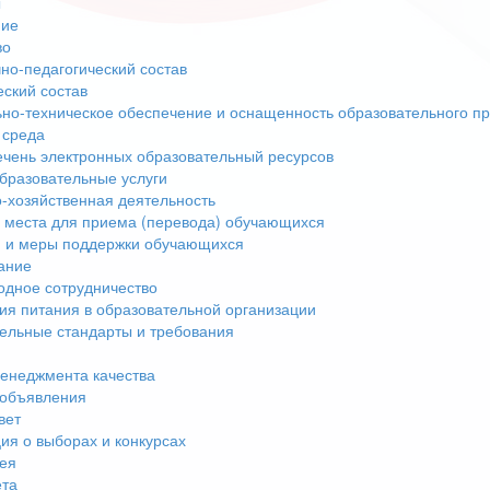
ы
ние
во
но-педагогический состав
еский состав
но-техническое обеспечение и оснащенность образовательного пр
 среда
чень электронных образовательный ресурсов
бразовательные услуги
-хозяйственная деятельность
 места для приема (перевода) обучающихся
 и меры поддержки обучающихся
ание
дное сотрудничество
ия питания в образовательной организации
ельные стандарты и требования
енеджмента качества
 объявления
вет
я о выборах и конкурсах
ея
ета