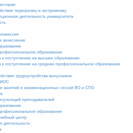
истории
йствие терроризму и экстремизму
пционная деятельность университета
сть
комиссия
а зачисление
разование
рофессиональное образование
а к поступлению на высшее образование
а к поступлению на среднее профессиональное образование
ействия трудоустройства выпусников
ЭИОС
е занятий и экзаменационных сессий ВО и СПО
ив
нсультаций преподавателей
разование
рофессиональное образование
чебный центр
я деятельность
а