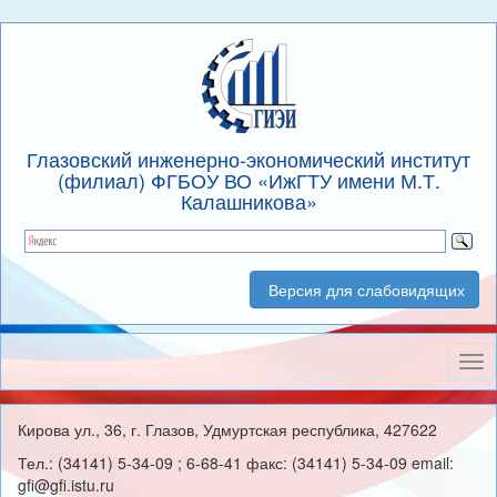
Глазовский инженерно-экономический институт
(филиал) ФГБОУ ВО «ИжГТУ имени М.Т.
Калашникова»
Версия для слабовидящих
Нав
Кирова ул., 36, г. Глазов, Удмуртская республика, 427622
Тел.: (34141) 5-34-09 ; 6-68-41 факс: (34141) 5-34-09 email:
gfi@gfi.istu.ru