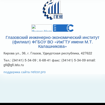
Глазовский инженерно-экономический институт
(филиал) ФГБОУ ВО «ИжГТУ имени М.Т.
Калашникова»
Кирова ул., 36, г. Глазов, Удмуртская республика, 427622
Тел.: (34141) 5-34-09 ; 6-68-41 факс: (34141) 5-34-09 email:
gfi@gfi.istu.ru
поддержка сайта netcor.pro