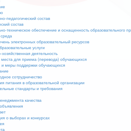
ы
ние
во
но-педагогический состав
еский состав
но-техническое обеспечение и оснащенность образовательного пр
 среда
чень электронных образовательный ресурсов
бразовательные услуги
-хозяйственная деятельность
 места для приема (перевода) обучающихся
 и меры поддержки обучающихся
ание
дное сотрудничество
ия питания в образовательной организации
ельные стандарты и требования
енеджмента качества
 объявления
вет
я о выборах и конкурсах
ея
ета