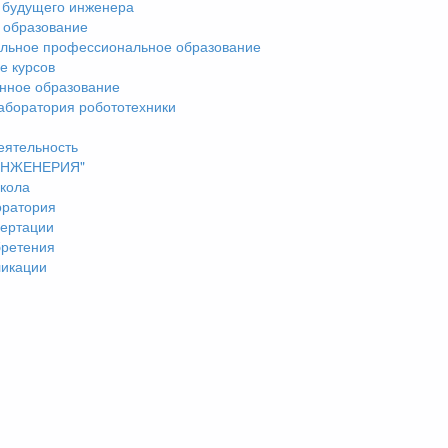
 будущего инженера
 образование
льное профессиональное образование
е курсов
нное образование
аборатория робототехники
еятельность
"ИНЖЕНЕРИЯ"
кола
оратория
ертации
бретения
ликации