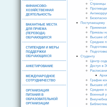
Страницы 
ФИНАНСОВО-
Противоде
ХОЗЯЙСТВЕННАЯ
Антикорру
ДЕЯТЕЛЬНОСТЬ
Безопасно
Поступающему
ВАКАНТНЫЕ МЕСТА
Приемная 
ДЛЯ ПРИЕМА
Приказы н
(ПЕРЕВОДА)
Высшее об
ОБУЧАЮЩИХСЯ
Среднее п
Подготовк
СТИПЕНДИИ И МЕРЫ
Подготовк
ПОДДЕРЖКИ
ОБУЧАЮЩИХСЯ
Студенту
Центр сод
Доступ в 
АНКЕТИРОВАНИЕ
Расписани
Арх
МЕЖДУНАРОДНОЕ
График ко
СОТРУДНИЧЕСТВО
Высшее об
Среднее п
ОРГАНИЗАЦИЯ
Военный у
ПИТАНИЯ В
ОБРАЗОВАТЕЛЬНОЙ
Внеучебна
ОРГАНИЗАЦИИ
Библиотек