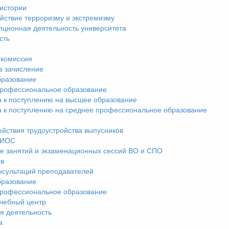
истории
йствие терроризму и экстремизму
пционная деятельность университета
сть
комиссия
а зачисление
разование
рофессиональное образование
а к поступлению на высшее образование
а к поступлению на среднее профессиональное образование
ействия трудоустройства выпусников
ЭИОС
е занятий и экзаменационных сессий ВО и СПО
ив
нсультаций преподавателей
разование
рофессиональное образование
чебный центр
я деятельность
а