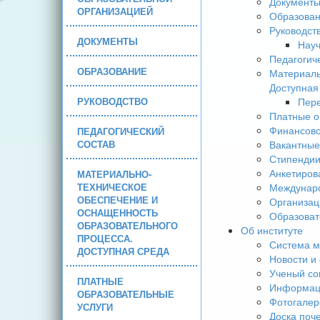
Документ
ОРГАНИЗАЦИЕЙ
Образова
Руководст
ДОКУМЕНТЫ
Науч
Педагогич
ОБРАЗОВАНИЕ
Материаль
Доступная
РУКОВОДСТВО
Пере
Платные о
Финансово
ПЕДАГОГИЧЕСКИЙ
СОСТАВ
Вакантные
Стипендии
Анкетиров
МАТЕРИАЛЬНО-
ТЕХНИЧЕСКОЕ
Междунаро
ОБЕСПЕЧЕНИЕ И
Организац
ОСНАЩЕННОСТЬ
Образоват
ОБРАЗОВАТЕЛЬНОГО
Об институте
ПРОЦЕССА.
Система м
ДОСТУПНАЯ СРЕДА
Новости и
Ученый со
ПЛАТНЫЕ
Информаци
ОБРАЗОВАТЕЛЬНЫЕ
Фотогалер
УСЛУГИ
Доска поч