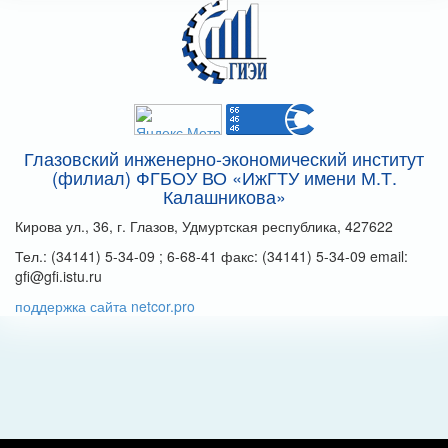
Глазовский инженерно-экономический институт
(филиал) ФГБОУ ВО «ИжГТУ имени М.Т.
Калашникова»
Кирова ул., 36, г. Глазов, Удмуртская республика, 427622
Тел.: (34141) 5-34-09 ; 6-68-41 факс: (34141) 5-34-09 email:
gfi@gfi.istu.ru
поддержка сайта netcor.pro