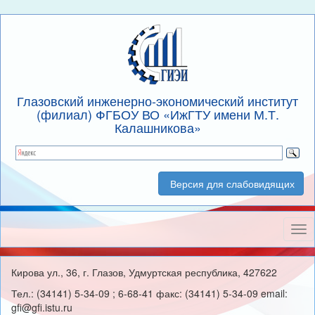
Глазовский инженерно-экономический институт
(филиал) ФГБОУ ВО «ИжГТУ имени М.Т.
Калашникова»
Версия для слабовидящих
Нав
Кирова ул., 36, г. Глазов, Удмуртская республика, 427622
Тел.: (34141) 5-34-09 ; 6-68-41 факс: (34141) 5-34-09 email:
gfi@gfi.istu.ru