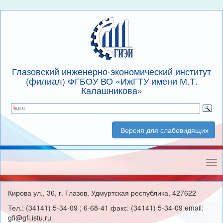
Глазовский инженерно-экономический институт
(филиал) ФГБОУ ВО «ИжГТУ имени М.Т.
Калашникова»
Версия для слабовидящих
Нав
Кирова ул., 36, г. Глазов, Удмуртская республика, 427622
Тел.: (34141) 5-34-09 ; 6-68-41 факс: (34141) 5-34-09 email:
gfi@gfi.istu.ru