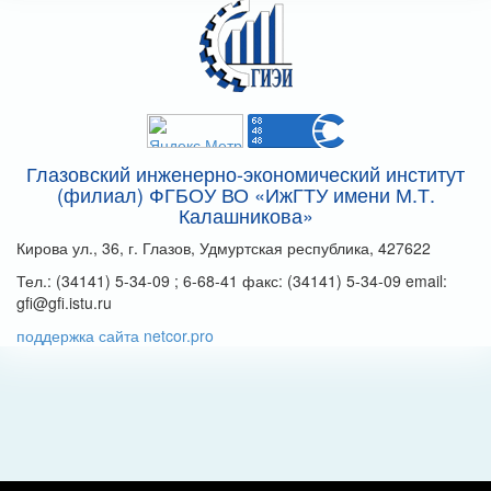
Глазовский инженерно-экономический институт
(филиал) ФГБОУ ВО «ИжГТУ имени М.Т.
Калашникова»
Кирова ул., 36, г. Глазов, Удмуртская республика, 427622
Тел.: (34141) 5-34-09 ; 6-68-41 факс: (34141) 5-34-09 email:
gfi@gfi.istu.ru
поддержка сайта netcor.pro