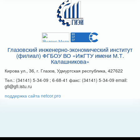
Глазовский инженерно-экономический институт
(филиал) ФГБОУ ВО «ИжГТУ имени М.Т.
Калашникова»
Кирова ул., 36, г. Глазов, Удмуртская республика, 427622
Тел.: (34141) 5-34-09 ; 6-68-41 факс: (34141) 5-34-09 email:
gfi@gfi.istu.ru
поддержка сайта netcor.pro