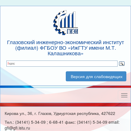
Глазовский инженерно-экономический институт
(филиал) ФГБОУ ВО «ИжГТУ имени М.Т.
Калашникова»
Версия для слабовидящих
Нав
Кирова ул., 36, г. Глазов, Удмуртская республика, 427622
Тел.: (34141) 5-34-09 ; 6-68-41 факс: (34141) 5-34-09 email:
gfi@gfi.istu.ru