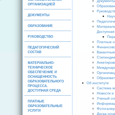
Документ
ОРГАНИЗАЦИЕЙ
Образова
Руководст
ДОКУМЕНТЫ
Науч
Педагогич
ОБРАЗОВАНИЕ
Материаль
Доступная
РУКОВОДСТВО
Пере
Платные о
Финансово
ПЕДАГОГИЧЕСКИЙ
СОСТАВ
Вакантные
Стипендии
Анкетиров
МАТЕРИАЛЬНО-
ТЕХНИЧЕСКОЕ
Междунаро
ОБЕСПЕЧЕНИЕ И
Организац
ОСНАЩЕННОСТЬ
Образоват
ОБРАЗОВАТЕЛЬНОГО
Об институте
ПРОЦЕССА.
Система м
ДОСТУПНАЯ СРЕДА
Новости и
Ученый со
ПЛАТНЫЕ
Информаци
ОБРАЗОВАТЕЛЬНЫЕ
Фотогалер
УСЛУГИ
Доска поч