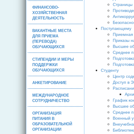
Страницы 
ФИНАНСОВО-
Противоде
ХОЗЯЙСТВЕННАЯ
Антикорру
ДЕЯТЕЛЬНОСТЬ
Безопасно
Поступающему
ВАКАНТНЫЕ МЕСТА
Приемная 
ДЛЯ ПРИЕМА
Приказы н
(ПЕРЕВОДА)
Высшее об
ОБУЧАЮЩИХСЯ
Среднее п
Подготовк
СТИПЕНДИИ И МЕРЫ
Подготовк
ПОДДЕРЖКИ
ОБУЧАЮЩИХСЯ
Студенту
Центр сод
Доступ в 
АНКЕТИРОВАНИЕ
Расписани
Арх
МЕЖДУНАРОДНОЕ
График ко
СОТРУДНИЧЕСТВО
Высшее об
Среднее п
ОРГАНИЗАЦИЯ
Военный у
ПИТАНИЯ В
ОБРАЗОВАТЕЛЬНОЙ
Внеучебна
ОРГАНИЗАЦИИ
Библиотек