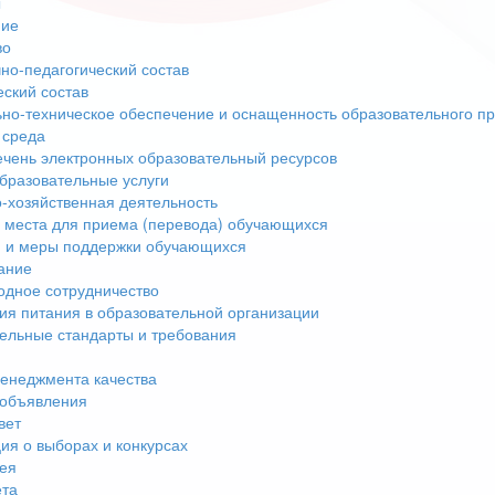
ы
ние
во
но-педагогический состав
еский состав
но-техническое обеспечение и оснащенность образовательного пр
 среда
чень электронных образовательный ресурсов
бразовательные услуги
-хозяйственная деятельность
 места для приема (перевода) обучающихся
 и меры поддержки обучающихся
ание
дное сотрудничество
ия питания в образовательной организации
ельные стандарты и требования
енеджмента качества
 объявления
вет
я о выборах и конкурсах
ея
ета