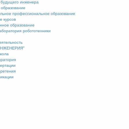
 будущего инженера
 образование
льное профессиональное образование
е курсов
нное образование
аборатория робототехники
еятельность
"ИНЖЕНЕРИЯ"
кола
оратория
ертации
бретения
ликации