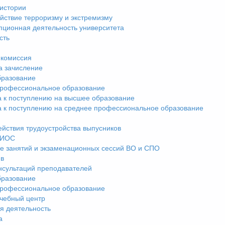
истории
йствие терроризму и экстремизму
пционная деятельность университета
сть
комиссия
а зачисление
разование
рофессиональное образование
а к поступлению на высшее образование
а к поступлению на среднее профессиональное образование
ействия трудоустройства выпусников
ЭИОС
е занятий и экзаменационных сессий ВО и СПО
ив
нсультаций преподавателей
разование
рофессиональное образование
чебный центр
я деятельность
а