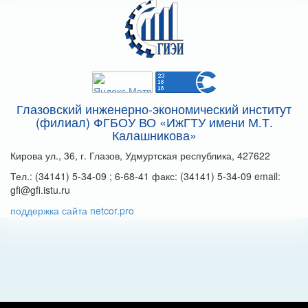
Глазовский инженерно-экономический институт
(филиал) ФГБОУ ВО «ИжГТУ имени М.Т.
Калашникова»
Кирова ул., 36, г. Глазов, Удмуртская республика, 427622
Тел.: (34141) 5-34-09 ; 6-68-41 факс: (34141) 5-34-09 email:
gfi@gfi.istu.ru
поддержка сайта netcor.pro