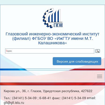
Глазовский инженерно-экономический институт
(филиал) ФГБОУ ВО «ИжГТУ имени М.Т.
Калашникова»
Версия для слабовидящих
Нав
Кирова ул., 36, г. Глазов, Удмуртская республика, 427622
Тел.: (34141) 5-34-09 ; 6-68-41 факс: (34141) 5-34-09 email:
gfi@gfi.istu.ru