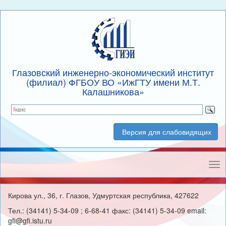
Глазовский инженерно-экономический институт
(филиал) ФГБОУ ВО «ИжГТУ имени М.Т.
Калашникова»
Версия для слабовидящих
Нав
Кирова ул., 36, г. Глазов, Удмуртская республика, 427622
Тел.: (34141) 5-34-09 ; 6-68-41 факс: (34141) 5-34-09 email:
gfi@gfi.istu.ru