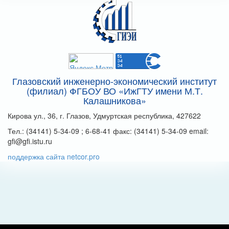
Глазовский инженерно-экономический институт
(филиал) ФГБОУ ВО «ИжГТУ имени М.Т.
Калашникова»
Кирова ул., 36, г. Глазов, Удмуртская республика, 427622
Тел.: (34141) 5-34-09 ; 6-68-41 факс: (34141) 5-34-09 email:
gfi@gfi.istu.ru
поддержка сайта netcor.pro