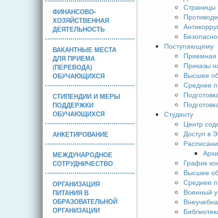
Страницы 
ФИНАНСОВО-
Противоде
ХОЗЯЙСТВЕННАЯ
Антикорру
ДЕЯТЕЛЬНОСТЬ
Безопасно
Поступающему
ВАКАНТНЫЕ МЕСТА
Приемная 
ДЛЯ ПРИЕМА
Приказы н
(ПЕРЕВОДА)
Высшее об
ОБУЧАЮЩИХСЯ
Среднее п
Подготовк
СТИПЕНДИИ И МЕРЫ
Подготовк
ПОДДЕРЖКИ
ОБУЧАЮЩИХСЯ
Студенту
Центр сод
Доступ в 
АНКЕТИРОВАНИЕ
Расписани
Арх
МЕЖДУНАРОДНОЕ
График ко
СОТРУДНИЧЕСТВО
Высшее об
Среднее п
ОРГАНИЗАЦИЯ
Военный у
ПИТАНИЯ В
ОБРАЗОВАТЕЛЬНОЙ
Внеучебна
ОРГАНИЗАЦИИ
Библиотек