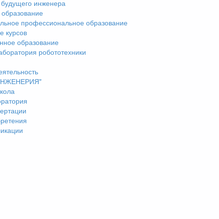
 будущего инженера
 образование
льное профессиональное образование
е курсов
нное образование
аборатория робототехники
еятельность
"ИНЖЕНЕРИЯ"
кола
оратория
ертации
бретения
ликации