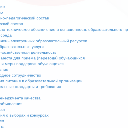
ы
ние
во
но-педагогический состав
еский состав
но-техническое обеспечение и оснащенность образовательного пр
 среда
чень электронных образовательный ресурсов
бразовательные услуги
-хозяйственная деятельность
 места для приема (перевода) обучающихся
 и меры поддержки обучающихся
ание
дное сотрудничество
ия питания в образовательной организации
ельные стандарты и требования
енеджмента качества
 объявления
вет
я о выборах и конкурсах
ея
ета