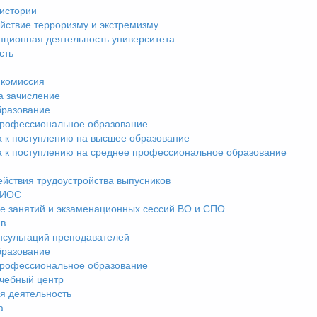
истории
йствие терроризму и экстремизму
пционная деятельность университета
сть
комиссия
а зачисление
разование
рофессиональное образование
а к поступлению на высшее образование
а к поступлению на среднее профессиональное образование
ействия трудоустройства выпусников
ЭИОС
е занятий и экзаменационных сессий ВО и СПО
ив
нсультаций преподавателей
разование
рофессиональное образование
чебный центр
я деятельность
а