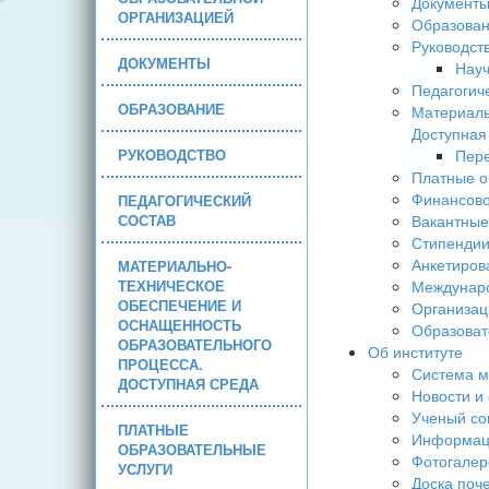
Документ
ОРГАНИЗАЦИЕЙ
Образова
Руководст
ДОКУМЕНТЫ
Науч
Педагогич
ОБРАЗОВАНИЕ
Материаль
Доступная
РУКОВОДСТВО
Пере
Платные о
Финансово
ПЕДАГОГИЧЕСКИЙ
СОСТАВ
Вакантные
Стипендии
Анкетиров
МАТЕРИАЛЬНО-
ТЕХНИЧЕСКОЕ
Междунаро
ОБЕСПЕЧЕНИЕ И
Организац
ОСНАЩЕННОСТЬ
Образоват
ОБРАЗОВАТЕЛЬНОГО
Об институте
ПРОЦЕССА.
Система м
ДОСТУПНАЯ СРЕДА
Новости и
Ученый со
ПЛАТНЫЕ
Информаци
ОБРАЗОВАТЕЛЬНЫЕ
Фотогалер
УСЛУГИ
Доска поч