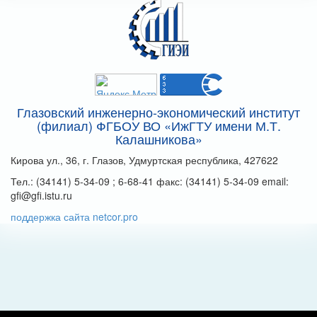
Глазовский инженерно-экономический институт
(филиал) ФГБОУ ВО «ИжГТУ имени М.Т.
Калашникова»
Кирова ул., 36, г. Глазов, Удмуртская республика, 427622
Тел.: (34141) 5-34-09 ; 6-68-41 факс: (34141) 5-34-09 email:
gfi@gfi.istu.ru
поддержка сайта netcor.pro