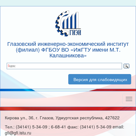
Глазовский инженерно-экономический институт
(филиал) ФГБОУ ВО «ИжГТУ имени М.Т.
Калашникова»
Версия для слабовидящих
Нав
Кирова ул., 36, г. Глазов, Удмуртская республика, 427622
Тел.: (34141) 5-34-09 ; 6-68-41 факс: (34141) 5-34-09 email:
gfi@gfi.istu.ru