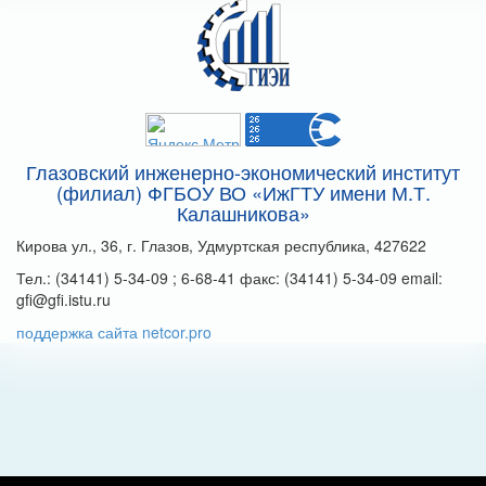
Глазовский инженерно-экономический институт
(филиал) ФГБОУ ВО «ИжГТУ имени М.Т.
Калашникова»
Кирова ул., 36, г. Глазов, Удмуртская республика, 427622
Тел.: (34141) 5-34-09 ; 6-68-41 факс: (34141) 5-34-09 email:
gfi@gfi.istu.ru
поддержка сайта netcor.pro