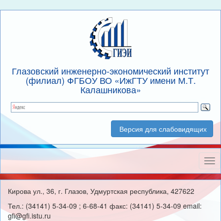
Глазовский инженерно-экономический институт
(филиал) ФГБОУ ВО «ИжГТУ имени М.Т.
Калашникова»
Версия для слабовидящих
Нав
Кирова ул., 36, г. Глазов, Удмуртская республика, 427622
Тел.: (34141) 5-34-09 ; 6-68-41 факс: (34141) 5-34-09 email:
gfi@gfi.istu.ru