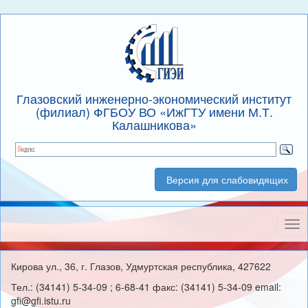
Глазовский инженерно-экономический институт
(филиал) ФГБОУ ВО «ИжГТУ имени М.Т.
Калашникова»
Версия для слабовидящих
Нав
Кирова ул., 36, г. Глазов, Удмуртская республика, 427622
Тел.: (34141) 5-34-09 ; 6-68-41 факс: (34141) 5-34-09 email:
gfi@gfi.istu.ru