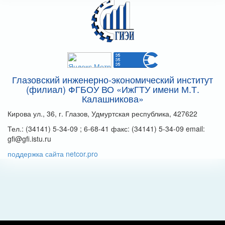
Глазовский инженерно-экономический институт
(филиал) ФГБОУ ВО «ИжГТУ имени М.Т.
Калашникова»
Кирова ул., 36, г. Глазов, Удмуртская республика, 427622
Тел.: (34141) 5-34-09 ; 6-68-41 факс: (34141) 5-34-09 email:
gfi@gfi.istu.ru
поддержка сайта netcor.pro