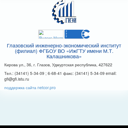
Глазовский инженерно-экономический институт
(филиал) ФГБОУ ВО «ИжГТУ имени М.Т.
Калашникова»
Кирова ул., 36, г. Глазов, Удмуртская республика, 427622
Тел.: (34141) 5-34-09 ; 6-68-41 факс: (34141) 5-34-09 email:
gfi@gfi.istu.ru
поддержка сайта netcor.pro