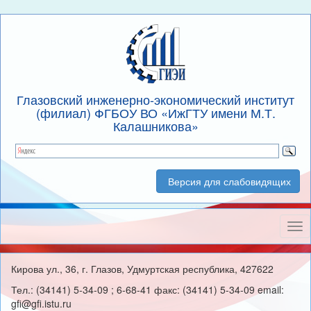
Глазовский инженерно-экономический институт
(филиал) ФГБОУ ВО «ИжГТУ имени М.Т.
Калашникова»
Версия для слабовидящих
Нав
Кирова ул., 36, г. Глазов, Удмуртская республика, 427622
Тел.: (34141) 5-34-09 ; 6-68-41 факс: (34141) 5-34-09 email:
gfi@gfi.istu.ru