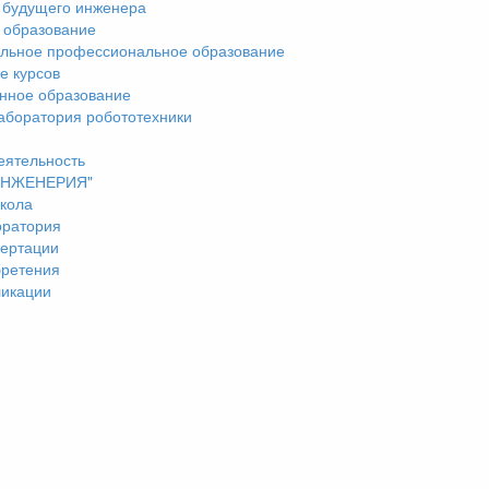
 будущего инженера
 образование
льное профессиональное образование
е курсов
нное образование
аборатория робототехники
еятельность
"ИНЖЕНЕРИЯ"
кола
оратория
ертации
бретения
ликации