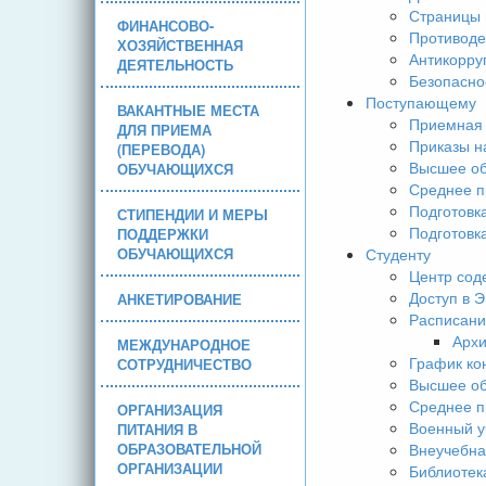
Страницы 
ФИНАНСОВО-
Противоде
ХОЗЯЙСТВЕННАЯ
Антикорру
ДЕЯТЕЛЬНОСТЬ
Безопасно
Поступающему
ВАКАНТНЫЕ МЕСТА
Приемная 
ДЛЯ ПРИЕМА
Приказы н
(ПЕРЕВОДА)
Высшее об
ОБУЧАЮЩИХСЯ
Среднее п
Подготовк
СТИПЕНДИИ И МЕРЫ
Подготовк
ПОДДЕРЖКИ
ОБУЧАЮЩИХСЯ
Студенту
Центр сод
Доступ в 
АНКЕТИРОВАНИЕ
Расписани
Арх
МЕЖДУНАРОДНОЕ
График ко
СОТРУДНИЧЕСТВО
Высшее об
Среднее п
ОРГАНИЗАЦИЯ
Военный у
ПИТАНИЯ В
ОБРАЗОВАТЕЛЬНОЙ
Внеучебна
ОРГАНИЗАЦИИ
Библиотек