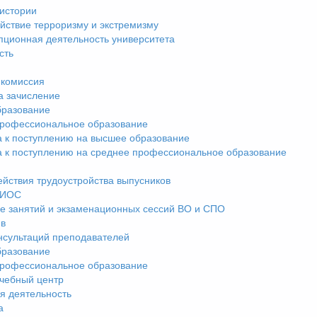
истории
йствие терроризму и экстремизму
пционная деятельность университета
сть
комиссия
а зачисление
разование
рофессиональное образование
а к поступлению на высшее образование
а к поступлению на среднее профессиональное образование
ействия трудоустройства выпусников
ЭИОС
е занятий и экзаменационных сессий ВО и СПО
ив
нсультаций преподавателей
разование
рофессиональное образование
чебный центр
я деятельность
а