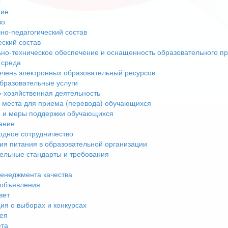
ы
ние
во
но-педагогический состав
еский состав
но-техническое обеспечение и оснащенность образовательного пр
 среда
чень электронных образовательный ресурсов
бразовательные услуги
-хозяйственная деятельность
 места для приема (перевода) обучающихся
 и меры поддержки обучающихся
ание
дное сотрудничество
ия питания в образовательной организации
ельные стандарты и требования
енеджмента качества
 объявления
вет
я о выборах и конкурсах
ея
ета