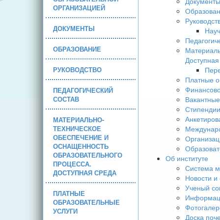
Документ
ОРГАНИЗАЦИЕЙ
Образова
Руководст
ДОКУМЕНТЫ
Науч
Педагогич
ОБРАЗОВАНИЕ
Материаль
Доступная
РУКОВОДСТВО
Пере
Платные о
Финансово
ПЕДАГОГИЧЕСКИЙ
СОСТАВ
Вакантные
Стипендии
Анкетиров
МАТЕРИАЛЬНО-
ТЕХНИЧЕСКОЕ
Междунаро
ОБЕСПЕЧЕНИЕ И
Организац
ОСНАЩЕННОСТЬ
Образоват
ОБРАЗОВАТЕЛЬНОГО
Об институте
ПРОЦЕССА.
Система м
ДОСТУПНАЯ СРЕДА
Новости и
Ученый со
ПЛАТНЫЕ
Информаци
ОБРАЗОВАТЕЛЬНЫЕ
Фотогалер
УСЛУГИ
Доска поч