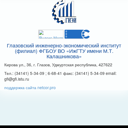
Глазовский инженерно-экономический институт
(филиал) ФГБОУ ВО «ИжГТУ имени М.Т.
Калашникова»
Кирова ул., 36, г. Глазов, Удмуртская республика, 427622
Тел.: (34141) 5-34-09 ; 6-68-41 факс: (34141) 5-34-09 email:
gfi@gfi.istu.ru
поддержка сайта netcor.pro