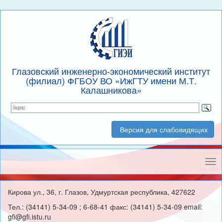
Глазовский инженерно-экономический институт
(филиал) ФГБОУ ВО «ИжГТУ имени М.Т.
Калашникова»
Версия для слабовидящих
Нав
Кирова ул., 36, г. Глазов, Удмуртская республика, 427622
Тел.: (34141) 5-34-09 ; 6-68-41 факс: (34141) 5-34-09 email:
gfi@gfi.istu.ru