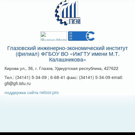
Глазовский инженерно-экономический институт
(филиал) ФГБОУ ВО «ИжГТУ имени М.Т.
Калашникова»
Кирова ул., 36, г. Глазов, Удмуртская республика, 427622
Тел.: (34141) 5-34-09 ; 6-68-41 факс: (34141) 5-34-09 email:
gfi@gfi.istu.ru
поддержка сайта netcor.pro