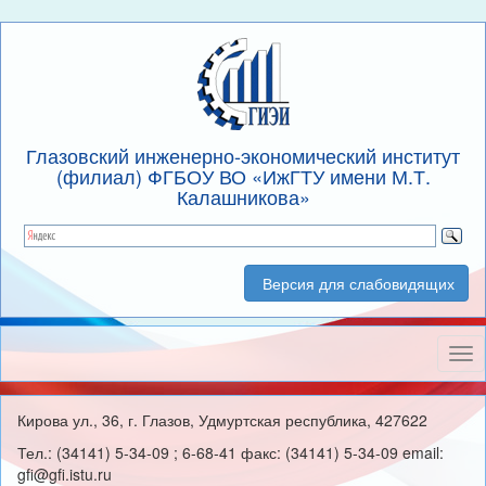
Глазовский инженерно-экономический институт
(филиал) ФГБОУ ВО «ИжГТУ имени М.Т.
Калашникова»
Версия для слабовидящих
Нав
Кирова ул., 36, г. Глазов, Удмуртская республика, 427622
Тел.: (34141) 5-34-09 ; 6-68-41 факс: (34141) 5-34-09 email:
gfi@gfi.istu.ru