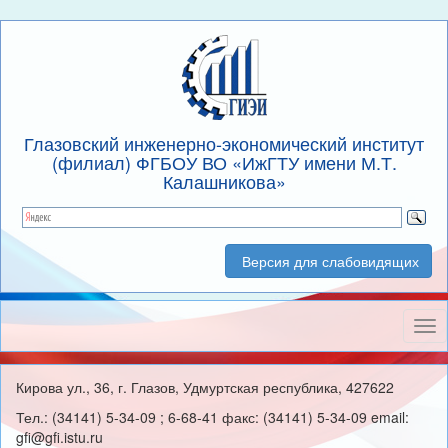
Глазовский инженерно-экономический институт
(филиал) ФГБОУ ВО «ИжГТУ имени М.Т.
Калашникова»
Версия для слабовидящих
Нав
Кирова ул., 36, г. Глазов, Удмуртская республика, 427622
Тел.: (34141) 5-34-09 ; 6-68-41 факс: (34141) 5-34-09 email:
gfi@gfi.istu.ru