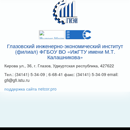
Глазовский инженерно-экономический институт
(филиал) ФГБОУ ВО «ИжГТУ имени М.Т.
Калашникова»
Кирова ул., 36, г. Глазов, Удмуртская республика, 427622
Тел.: (34141) 5-34-09 ; 6-68-41 факс: (34141) 5-34-09 email:
gfi@gfi.istu.ru
поддержка сайта netcor.pro