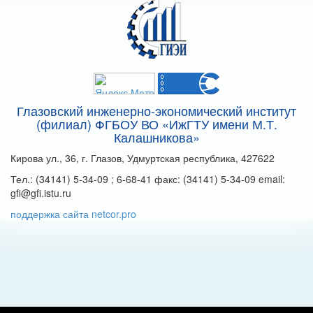
Глазовский инженерно-экономический институт
(филиал) ФГБОУ ВО «ИжГТУ имени М.Т.
Калашникова»
Кирова ул., 36, г. Глазов, Удмуртская республика, 427622
Тел.: (34141) 5-34-09 ; 6-68-41 факс: (34141) 5-34-09 email:
gfi@gfi.istu.ru
поддержка сайта netcor.pro