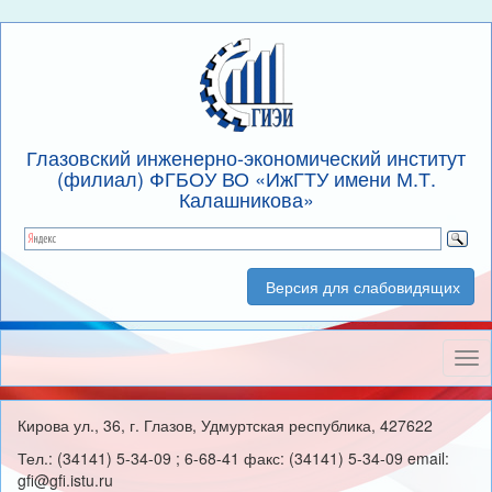
Глазовский инженерно-экономический институт
(филиал) ФГБОУ ВО «ИжГТУ имени М.Т.
Калашникова»
Версия для слабовидящих
Нав
Кирова ул., 36, г. Глазов, Удмуртская республика, 427622
Тел.: (34141) 5-34-09 ; 6-68-41 факс: (34141) 5-34-09 email:
gfi@gfi.istu.ru