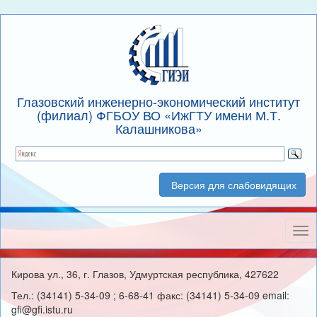
Глазовский инженерно-экономический институт
(филиал) ФГБОУ ВО «ИжГТУ имени М.Т.
Калашникова»
Версия для слабовидящих
Нав
Кирова ул., 36, г. Глазов, Удмуртская республика, 427622
Тел.: (34141) 5-34-09 ; 6-68-41 факс: (34141) 5-34-09 email:
gfi@gfi.istu.ru