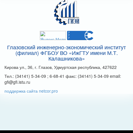
Глазовский инженерно-экономический институт
(филиал) ФГБОУ ВО «ИжГТУ имени М.Т.
Калашникова»
Кирова ул., 36, г. Глазов, Удмуртская республика, 427622
Тел.: (34141) 5-34-09 ; 6-68-41 факс: (34141) 5-34-09 email:
gfi@gfi.istu.ru
поддержка сайта netcor.pro