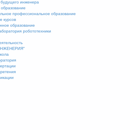
 будущего инженера
 образование
льное профессиональное образование
е курсов
нное образование
аборатория робототехники
еятельность
"ИНЖЕНЕРИЯ"
кола
оратория
ертации
бретения
ликации