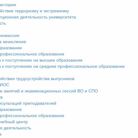
истории
йствие терроризму и экстремизму
пционная деятельность университета
сть
комиссия
а зачисление
разование
рофессиональное образование
а к поступлению на высшее образование
а к поступлению на среднее профессиональное образование
ействия трудоустройства выпусников
ЭИОС
е занятий и экзаменационных сессий ВО и СПО
ив
нсультаций преподавателей
разование
рофессиональное образование
чебный центр
я деятельность
а