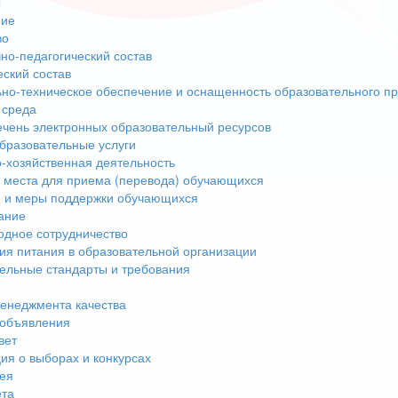
ы
ние
во
но-педагогический состав
еский состав
но-техническое обеспечение и оснащенность образовательного пр
 среда
чень электронных образовательный ресурсов
бразовательные услуги
-хозяйственная деятельность
 места для приема (перевода) обучающихся
 и меры поддержки обучающихся
ание
дное сотрудничество
ия питания в образовательной организации
ельные стандарты и требования
енеджмента качества
 объявления
вет
я о выборах и конкурсах
ея
ета