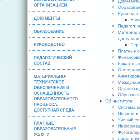
Документ
ОРГАНИЗАЦИЕЙ
Образова
Руководст
ДОКУМЕНТЫ
Науч
Педагогич
ОБРАЗОВАНИЕ
Материаль
Доступная
РУКОВОДСТВО
Пере
Платные о
Финансово
ПЕДАГОГИЧЕСКИЙ
СОСТАВ
Вакантные
Стипендии
Анкетиров
МАТЕРИАЛЬНО-
ТЕХНИЧЕСКОЕ
Междунаро
ОБЕСПЕЧЕНИЕ И
Организац
ОСНАЩЕННОСТЬ
Образоват
ОБРАЗОВАТЕЛЬНОГО
Об институте
ПРОЦЕССА.
Система м
ДОСТУПНАЯ СРЕДА
Новости и
Ученый со
ПЛАТНЫЕ
Информаци
ОБРАЗОВАТЕЛЬНЫЕ
Фотогалер
УСЛУГИ
Доска поч