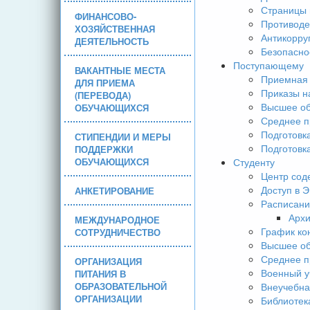
Страницы 
ФИНАНСОВО-
Противоде
ХОЗЯЙСТВЕННАЯ
Антикорру
ДЕЯТЕЛЬНОСТЬ
Безопасно
Поступающему
ВАКАНТНЫЕ МЕСТА
Приемная 
ДЛЯ ПРИЕМА
Приказы н
(ПЕРЕВОДА)
Высшее об
ОБУЧАЮЩИХСЯ
Среднее п
Подготовк
СТИПЕНДИИ И МЕРЫ
Подготовк
ПОДДЕРЖКИ
ОБУЧАЮЩИХСЯ
Студенту
Центр сод
Доступ в 
АНКЕТИРОВАНИЕ
Расписани
Арх
МЕЖДУНАРОДНОЕ
График ко
СОТРУДНИЧЕСТВО
Высшее об
Среднее п
ОРГАНИЗАЦИЯ
Военный у
ПИТАНИЯ В
ОБРАЗОВАТЕЛЬНОЙ
Внеучебна
ОРГАНИЗАЦИИ
Библиотек