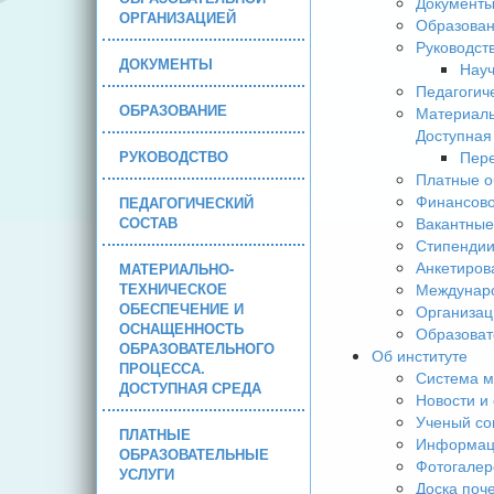
Документ
ОРГАНИЗАЦИЕЙ
Образова
Руководст
ДОКУМЕНТЫ
Науч
Педагогич
ОБРАЗОВАНИЕ
Материаль
Доступная
РУКОВОДСТВО
Пере
Платные о
Финансово
ПЕДАГОГИЧЕСКИЙ
СОСТАВ
Вакантные
Стипендии
Анкетиров
МАТЕРИАЛЬНО-
ТЕХНИЧЕСКОЕ
Междунаро
ОБЕСПЕЧЕНИЕ И
Организац
ОСНАЩЕННОСТЬ
Образоват
ОБРАЗОВАТЕЛЬНОГО
Об институте
ПРОЦЕССА.
Система м
ДОСТУПНАЯ СРЕДА
Новости и
Ученый со
ПЛАТНЫЕ
Информаци
ОБРАЗОВАТЕЛЬНЫЕ
Фотогалер
УСЛУГИ
Доска поч