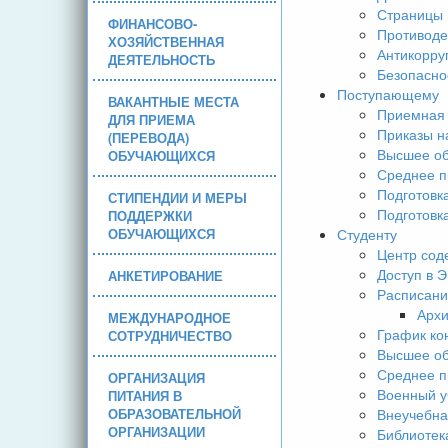
Страницы 
ФИНАНСОВО-
Противоде
ХОЗЯЙСТВЕННАЯ
Антикорру
ДЕЯТЕЛЬНОСТЬ
Безопасно
Поступающему
ВАКАНТНЫЕ МЕСТА
Приемная 
ДЛЯ ПРИЕМА
Приказы н
(ПЕРЕВОДА)
Высшее об
ОБУЧАЮЩИХСЯ
Среднее п
Подготовк
СТИПЕНДИИ И МЕРЫ
Подготовк
ПОДДЕРЖКИ
ОБУЧАЮЩИХСЯ
Студенту
Центр сод
Доступ в 
АНКЕТИРОВАНИЕ
Расписани
Арх
МЕЖДУНАРОДНОЕ
График ко
СОТРУДНИЧЕСТВО
Высшее об
Среднее п
ОРГАНИЗАЦИЯ
Военный у
ПИТАНИЯ В
ОБРАЗОВАТЕЛЬНОЙ
Внеучебна
ОРГАНИЗАЦИИ
Библиотек