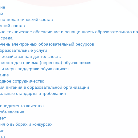
ы
ние
во
но-педагогический состав
еский состав
но-техническое обеспечение и оснащенность образовательного пр
 среда
чень электронных образовательный ресурсов
бразовательные услуги
-хозяйственная деятельность
 места для приема (перевода) обучающихся
 и меры поддержки обучающихся
ание
дное сотрудничество
ия питания в образовательной организации
ельные стандарты и требования
енеджмента качества
 объявления
вет
я о выборах и конкурсах
ея
ета