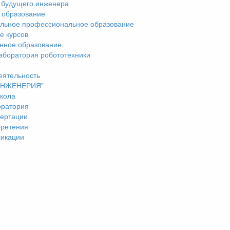
 будущего инженера
 образование
льное профессиональное образование
е курсов
нное образование
аборатория робототехники
еятельность
"ИНЖЕНЕРИЯ"
кола
оратория
ертации
бретения
ликации