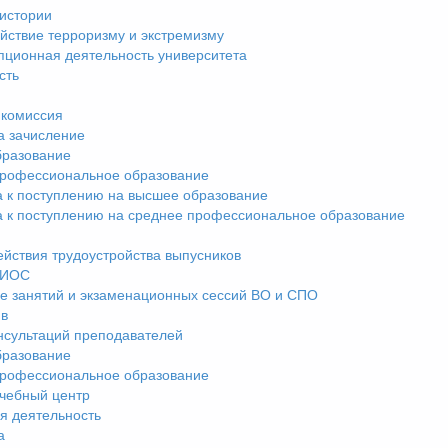
истории
йствие терроризму и экстремизму
пционная деятельность университета
сть
комиссия
а зачисление
разование
рофессиональное образование
а к поступлению на высшее образование
а к поступлению на среднее профессиональное образование
ействия трудоустройства выпусников
ЭИОС
е занятий и экзаменационных сессий ВО и СПО
ив
нсультаций преподавателей
разование
рофессиональное образование
чебный центр
я деятельность
а