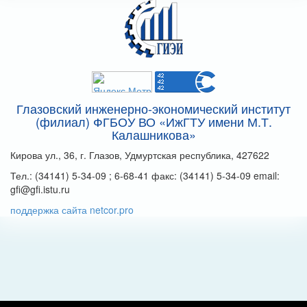
Глазовский инженерно-экономический институт
(филиал) ФГБОУ ВО «ИжГТУ имени М.Т.
Калашникова»
Кирова ул., 36, г. Глазов, Удмуртская республика, 427622
Тел.: (34141) 5-34-09 ; 6-68-41 факс: (34141) 5-34-09 email:
gfi@gfi.istu.ru
поддержка сайта netcor.pro