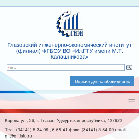
Глазовский инженерно-экономический институт
(филиал) ФГБОУ ВО «ИжГТУ имени М.Т.
Калашникова»
Версия для слабовидящих
Нав
Кирова ул., 36, г. Глазов, Удмуртская республика, 427622
Тел.: (34141) 5-34-09 ; 6-68-41 факс: (34141) 5-34-09 email:
gfi@gfi.istu.ru