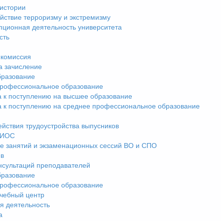
истории
йствие терроризму и экстремизму
пционная деятельность университета
сть
комиссия
а зачисление
разование
рофессиональное образование
а к поступлению на высшее образование
а к поступлению на среднее профессиональное образование
ействия трудоустройства выпусников
ЭИОС
е занятий и экзаменационных сессий ВО и СПО
ив
нсультаций преподавателей
разование
рофессиональное образование
чебный центр
я деятельность
а