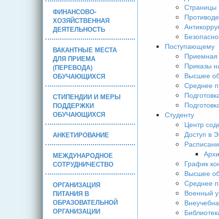
Страницы 
ФИНАНСОВО-
Противоде
ХОЗЯЙСТВЕННАЯ
Антикорру
ДЕЯТЕЛЬНОСТЬ
Безопасно
Поступающему
ВАКАНТНЫЕ МЕСТА
Приемная 
ДЛЯ ПРИЕМА
Приказы н
(ПЕРЕВОДА)
Высшее об
ОБУЧАЮЩИХСЯ
Среднее п
Подготовк
СТИПЕНДИИ И МЕРЫ
Подготовк
ПОДДЕРЖКИ
ОБУЧАЮЩИХСЯ
Студенту
Центр сод
Доступ в 
АНКЕТИРОВАНИЕ
Расписани
Арх
МЕЖДУНАРОДНОЕ
График ко
СОТРУДНИЧЕСТВО
Высшее об
Среднее п
ОРГАНИЗАЦИЯ
Военный у
ПИТАНИЯ В
ОБРАЗОВАТЕЛЬНОЙ
Внеучебна
ОРГАНИЗАЦИИ
Библиотек