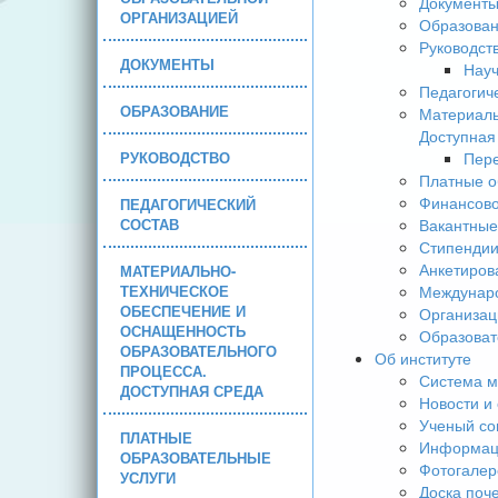
Документ
ОРГАНИЗАЦИЕЙ
Образова
Руководст
ДОКУМЕНТЫ
Науч
Педагогич
ОБРАЗОВАНИЕ
Материаль
Доступная
РУКОВОДСТВО
Пере
Платные о
Финансово
ПЕДАГОГИЧЕСКИЙ
СОСТАВ
Вакантные
Стипендии
Анкетиров
МАТЕРИАЛЬНО-
ТЕХНИЧЕСКОЕ
Междунаро
ОБЕСПЕЧЕНИЕ И
Организац
ОСНАЩЕННОСТЬ
Образоват
ОБРАЗОВАТЕЛЬНОГО
Об институте
ПРОЦЕССА.
Система м
ДОСТУПНАЯ СРЕДА
Новости и
Ученый со
ПЛАТНЫЕ
Информаци
ОБРАЗОВАТЕЛЬНЫЕ
Фотогалер
УСЛУГИ
Доска поч