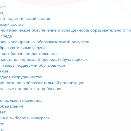
ы
ние
во
но-педагогический состав
еский состав
но-техническое обеспечение и оснащенность образовательного пр
 среда
чень электронных образовательный ресурсов
бразовательные услуги
-хозяйственная деятельность
 места для приема (перевода) обучающихся
 и меры поддержки обучающихся
ание
дное сотрудничество
ия питания в образовательной организации
ельные стандарты и требования
енеджмента качества
 объявления
вет
я о выборах и конкурсах
ея
ета