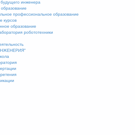
 будущего инженера
 образование
льное профессиональное образование
е курсов
нное образование
аборатория робототехники
еятельность
"ИНЖЕНЕРИЯ"
кола
оратория
ертации
бретения
ликации