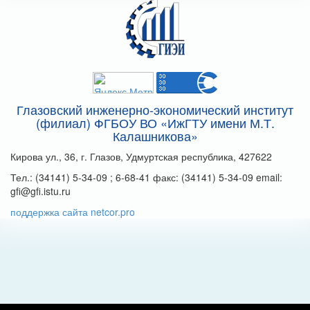
Глазовский инженерно-экономический институт
(филиал) ФГБОУ ВО «ИжГТУ имени М.Т.
Калашникова»
Кирова ул., 36, г. Глазов, Удмуртская республика, 427622
Тел.: (34141) 5-34-09 ; 6-68-41 факс: (34141) 5-34-09 email:
gfi@gfi.istu.ru
поддержка сайта netcor.pro