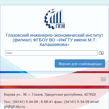
Глазовский инженерно-экономический институт
(филиал) ФГБОУ ВО «ИжГТУ имени М.Т.
Калашникова»
Версия для слабовидящих
Нав
Кирова ул., 36, г. Глазов, Удмуртская республика, 427622
Тел.: (34141) 5-34-09 ; 6-68-41 факс: (34141) 5-34-09 email:
gfi@gfi.istu.ru