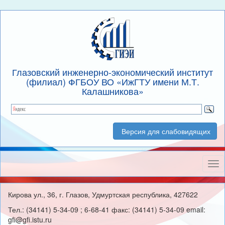
Глазовский инженерно-экономический институт
(филиал) ФГБОУ ВО «ИжГТУ имени М.Т.
Калашникова»
Версия для слабовидящих
Нав
Кирова ул., 36, г. Глазов, Удмуртская республика, 427622
Тел.: (34141) 5-34-09 ; 6-68-41 факс: (34141) 5-34-09 email:
gfi@gfi.istu.ru