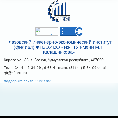
Глазовский инженерно-экономический институт
(филиал) ФГБОУ ВО «ИжГТУ имени М.Т.
Калашникова»
Кирова ул., 36, г. Глазов, Удмуртская республика, 427622
Тел.: (34141) 5-34-09 ; 6-68-41 факс: (34141) 5-34-09 email:
gfi@gfi.istu.ru
поддержка сайта netcor.pro