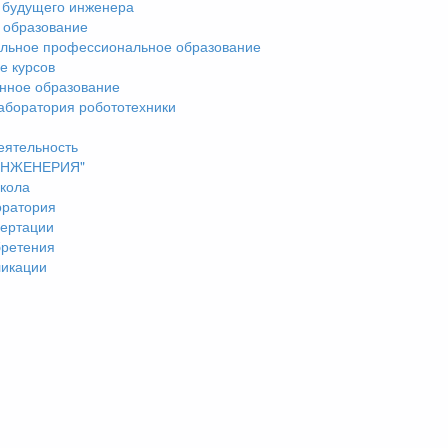
 будущего инженера
 образование
льное профессиональное образование
е курсов
нное образование
аборатория робототехники
еятельность
"ИНЖЕНЕРИЯ"
кола
оратория
ертации
бретения
ликации