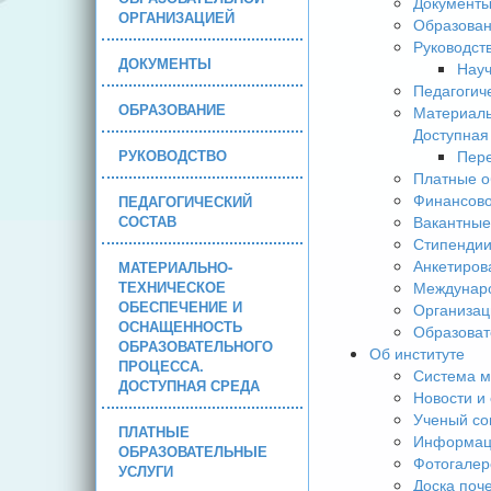
Документ
ОРГАНИЗАЦИЕЙ
Образова
Руководст
ДОКУМЕНТЫ
Науч
Педагогич
ОБРАЗОВАНИЕ
Материаль
Доступная
РУКОВОДСТВО
Пере
Платные о
Финансово
ПЕДАГОГИЧЕСКИЙ
СОСТАВ
Вакантные
Стипендии
Анкетиров
МАТЕРИАЛЬНО-
ТЕХНИЧЕСКОЕ
Междунаро
ОБЕСПЕЧЕНИЕ И
Организац
ОСНАЩЕННОСТЬ
Образоват
ОБРАЗОВАТЕЛЬНОГО
Об институте
ПРОЦЕССА.
Система м
ДОСТУПНАЯ СРЕДА
Новости и
Ученый со
ПЛАТНЫЕ
Информаци
ОБРАЗОВАТЕЛЬНЫЕ
Фотогалер
УСЛУГИ
Доска поч