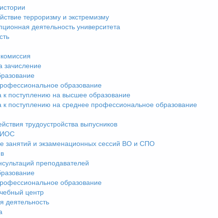
истории
йствие терроризму и экстремизму
пционная деятельность университета
сть
комиссия
а зачисление
разование
рофессиональное образование
а к поступлению на высшее образование
а к поступлению на среднее профессиональное образование
ействия трудоустройства выпусников
ЭИОС
е занятий и экзаменационных сессий ВО и СПО
ив
нсультаций преподавателей
разование
рофессиональное образование
чебный центр
я деятельность
а