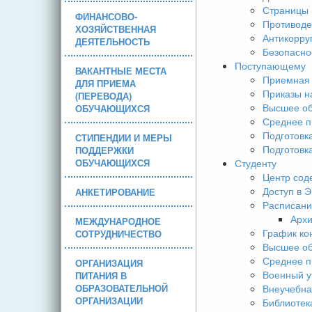
Страницы 
ФИНАНСОВО-
Противоде
ХОЗЯЙСТВЕННАЯ
Антикорру
ДЕЯТЕЛЬНОСТЬ
Безопасно
Поступающему
ВАКАНТНЫЕ МЕСТА
Приемная 
ДЛЯ ПРИЕМА
Приказы н
(ПЕРЕВОДА)
Высшее об
ОБУЧАЮЩИХСЯ
Среднее п
Подготовк
СТИПЕНДИИ И МЕРЫ
Подготовк
ПОДДЕРЖКИ
ОБУЧАЮЩИХСЯ
Студенту
Центр сод
Доступ в 
АНКЕТИРОВАНИЕ
Расписани
Арх
МЕЖДУНАРОДНОЕ
График ко
СОТРУДНИЧЕСТВО
Высшее об
Среднее п
ОРГАНИЗАЦИЯ
Военный у
ПИТАНИЯ В
ОБРАЗОВАТЕЛЬНОЙ
Внеучебна
ОРГАНИЗАЦИИ
Библиотек