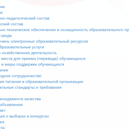
ы
ние
во
но-педагогический состав
еский состав
но-техническое обеспечение и оснащенность образовательного пр
 среда
чень электронных образовательный ресурсов
бразовательные услуги
-хозяйственная деятельность
 места для приема (перевода) обучающихся
 и меры поддержки обучающихся
ание
дное сотрудничество
ия питания в образовательной организации
ельные стандарты и требования
енеджмента качества
 объявления
вет
я о выборах и конкурсах
ея
ета