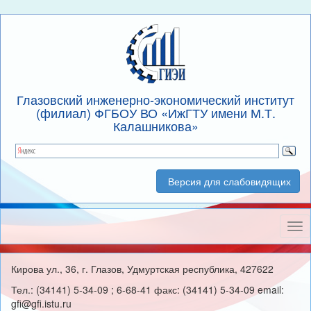
Глазовский инженерно-экономический институт
(филиал) ФГБОУ ВО «ИжГТУ имени М.Т.
Калашникова»
Версия для слабовидящих
Нав
Кирова ул., 36, г. Глазов, Удмуртская республика, 427622
Тел.: (34141) 5-34-09 ; 6-68-41 факс: (34141) 5-34-09 email:
gfi@gfi.istu.ru