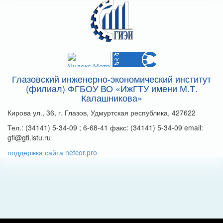
Глазовский инженерно-экономический институт
(филиал) ФГБОУ ВО «ИжГТУ имени М.Т.
Калашникова»
Кирова ул., 36, г. Глазов, Удмуртская республика, 427622
Тел.: (34141) 5-34-09 ; 6-68-41 факс: (34141) 5-34-09 email:
gfi@gfi.istu.ru
поддержка сайта netcor.pro