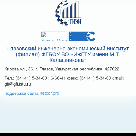
Глазовский инженерно-экономический институт
(филиал) ФГБОУ ВО «ИжГТУ имени М.Т.
Калашникова»
Кирова ул., 36, г. Глазов, Удмуртская республика, 427622
Тел.: (34141) 5-34-09 ; 6-68-41 факс: (34141) 5-34-09 email:
gfi@gfi.istu.ru
поддержка сайта netcor.pro