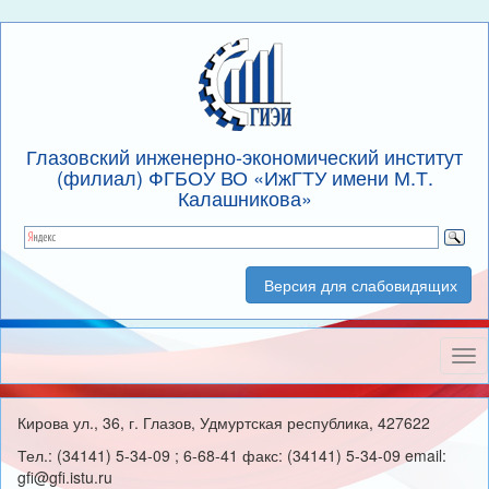
Глазовский инженерно-экономический институт
(филиал) ФГБОУ ВО «ИжГТУ имени М.Т.
Калашникова»
Версия для слабовидящих
Нав
Кирова ул., 36, г. Глазов, Удмуртская республика, 427622
Тел.: (34141) 5-34-09 ; 6-68-41 факс: (34141) 5-34-09 email:
gfi@gfi.istu.ru