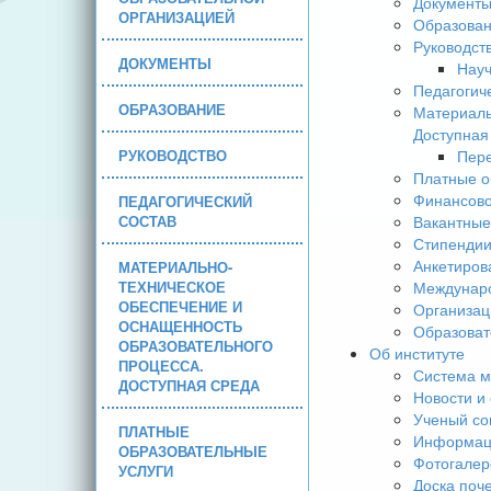
Документ
ОРГАНИЗАЦИЕЙ
Образова
Руководст
ДОКУМЕНТЫ
Науч
Педагогич
ОБРАЗОВАНИЕ
Материаль
Доступная
РУКОВОДСТВО
Пере
Платные о
Финансово
ПЕДАГОГИЧЕСКИЙ
СОСТАВ
Вакантные
Стипендии
Анкетиров
МАТЕРИАЛЬНО-
ТЕХНИЧЕСКОЕ
Междунаро
ОБЕСПЕЧЕНИЕ И
Организац
ОСНАЩЕННОСТЬ
Образоват
ОБРАЗОВАТЕЛЬНОГО
Об институте
ПРОЦЕССА.
Система м
ДОСТУПНАЯ СРЕДА
Новости и
Ученый со
ПЛАТНЫЕ
Информаци
ОБРАЗОВАТЕЛЬНЫЕ
Фотогалер
УСЛУГИ
Доска поч