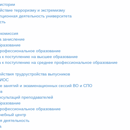
истории
йствие терроризму и экстремизму
пционная деятельность университета
сть
комиссия
а зачисление
разование
рофессиональное образование
а к поступлению на высшее образование
а к поступлению на среднее профессиональное образование
ействия трудоустройства выпусников
ЭИОС
е занятий и экзаменационных сессий ВО и СПО
ив
нсультаций преподавателей
разование
рофессиональное образование
чебный центр
я деятельность
а