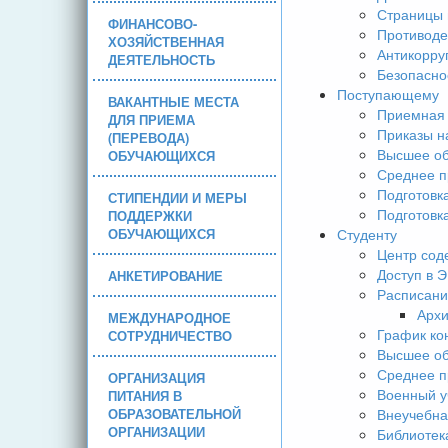
Страницы 
ФИНАНСОВО-
Противоде
ХОЗЯЙСТВЕННАЯ
Антикорру
ДЕЯТЕЛЬНОСТЬ
Безопасно
Поступающему
ВАКАНТНЫЕ МЕСТА
Приемная 
ДЛЯ ПРИЕМА
Приказы н
(ПЕРЕВОДА)
Высшее об
ОБУЧАЮЩИХСЯ
Среднее п
Подготовк
СТИПЕНДИИ И МЕРЫ
Подготовк
ПОДДЕРЖКИ
ОБУЧАЮЩИХСЯ
Студенту
Центр сод
Доступ в 
АНКЕТИРОВАНИЕ
Расписани
Арх
МЕЖДУНАРОДНОЕ
График ко
СОТРУДНИЧЕСТВО
Высшее об
Среднее п
ОРГАНИЗАЦИЯ
Военный у
ПИТАНИЯ В
ОБРАЗОВАТЕЛЬНОЙ
Внеучебна
ОРГАНИЗАЦИИ
Библиотек