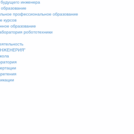
 будущего инженера
 образование
льное профессиональное образование
е курсов
нное образование
аборатория робототехники
еятельность
"ИНЖЕНЕРИЯ"
кола
оратория
ертации
бретения
ликации