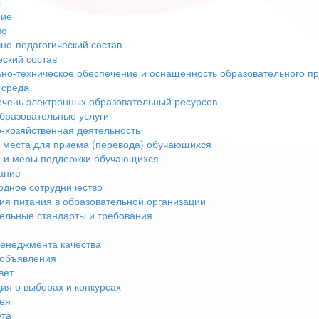
ы
ние
во
но-педагогический состав
еский состав
но-техническое обеспечение и оснащенность образовательного пр
 среда
чень электронных образовательный ресурсов
бразовательные услуги
-хозяйственная деятельность
 места для приема (перевода) обучающихся
 и меры поддержки обучающихся
ание
дное сотрудничество
ия питания в образовательной организации
ельные стандарты и требования
енеджмента качества
 объявления
вет
я о выборах и конкурсах
ея
ета