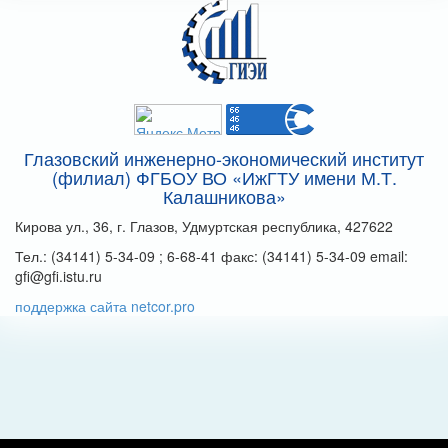
Глазовский инженерно-экономический институт
(филиал) ФГБОУ ВО «ИжГТУ имени М.Т.
Калашникова»
Кирова ул., 36, г. Глазов, Удмуртская республика, 427622
Тел.: (34141) 5-34-09 ; 6-68-41 факс: (34141) 5-34-09 email:
gfi@gfi.istu.ru
поддержка сайта netcor.pro