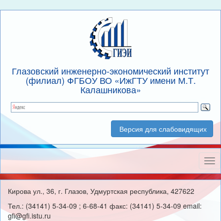
Глазовский инженерно-экономический институт
(филиал) ФГБОУ ВО «ИжГТУ имени М.Т.
Калашникова»
Версия для слабовидящих
Нав
Кирова ул., 36, г. Глазов, Удмуртская республика, 427622
Тел.: (34141) 5-34-09 ; 6-68-41 факс: (34141) 5-34-09 email:
gfi@gfi.istu.ru